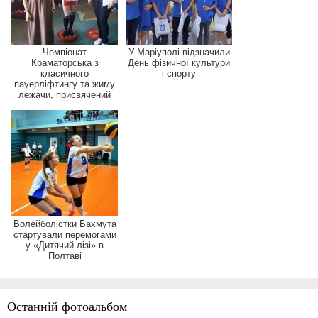
Чемпіонат
У Маріуполі відзначили
Краматорська з
День фізичної культури
класичного
і спорту
пауерліфтингу та жиму
лежачи, присвячений
150-річчю міста
Волейболістки Бахмута
стартували перемогами
у «Дитячий лізі» в
Полтаві
Останній фотоальбом