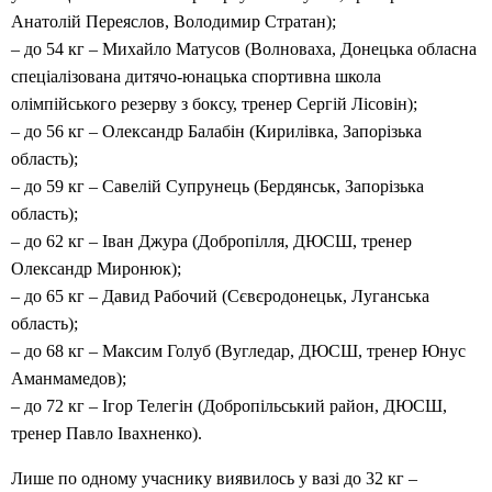
Анатолій Переяслов, Володимир Стратан);
– до 54 кг – Михайло Матусов (Волноваха, Донецька обласна
спеціалізована дитячо-юнацька спортивна школа
олімпійського резерву з боксу, тренер Сергій Лісовін);
– до 56 кг – Олександр Балабін (Кирилівка, Запорізька
область);
– до 59 кг – Савелій Супрунець (Бердянськ, Запорізька
область);
– до 62 кг – Іван Джура (Добропілля, ДЮСШ, тренер
Олександр Миронюк);
– до 65 кг – Давид Рабочий (Сєвєродонецьк, Луганська
область);
– до 68 кг – Максим Голуб (Вугледар, ДЮСШ, тренер Юнус
Аманмамедов);
– до 72 кг – Ігор Телегін (Добропільський район, ДЮСШ,
тренер Павло Івахненко).
Лише по одному учаснику виявилось у вазі до 32 кг –