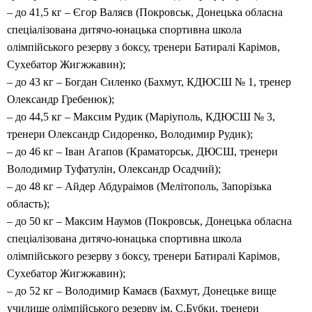
– до 41,5 кг – Єгор Валяєв (Покровськ, Донецька обласна
спеціалізована дитячо-юнацька спортивна школа
олімпійського резерву з боксу, тренери Батиралі Карімов,
Сухебатор Жигжжавин);
– до 43 кг – Богдан Силенко (Бахмут, КДЮСШ № 1, тренер
Олександр Гребенюк);
– до 44,5 кг – Максим Рудик (Маріуполь, КДЮСШ № 3,
тренери Олександр Сидоренко, Володимир Рудик);
– до 46 кг – Іван Агапов (Краматорськ, ДЮСШ, тренери
Володимир Туфатулін, Олександр Осадчий);
– до 48 кг – Айдер Абдураімов (Мелітополь, Запорізька
область);
– до 50 кг – Максим Наумов (Покровськ, Донецька обласна
спеціалізована дитячо-юнацька спортивна школа
олімпійського резерву з боксу, тренери Батиралі Карімов,
Сухебатор Жигжжавин);
– до 52 кг – Володимир Камаєв (Бахмут, Донецьке вище
училище олімпійського резерву ім. С.Бубки, тренери