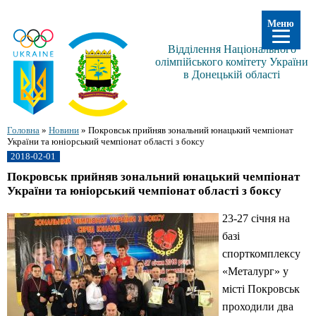
Меню
Відділення Національного
олімпійського комітету України
в Донецькій області
Головна
»
Новини
»
Покровськ прийняв зональний юнацький чемпіонат
України та юніорський чемпіонат області з боксу
2018-02-01
Покровськ прийняв зональний юнацький чемпіонат
України та юніорський чемпіонат області з боксу
23-27 січня на
базі
спорткомплексу
«Металург» у
місті Покровськ
проходили два