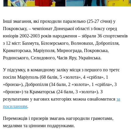
Інші змагання, які проходили паралельно (25-27 січня) у
Покровську, – чемпіонат Донецької області з боксу серед
юніорів 2002-2003 років народження – зібрали 36 спортсменів
з 12 міст: Бахмута, Білозерського, Волновахи, Добропілля,
Краматорська, Маріуполя, Мирнограда, Покровська,
Родинського, Селидового, Часів Яру, Українська.
У підсумку, в командному заліку місця з першого по третє
посіли Маріуполь (68 балів, 5 «золота», 4 «срібла», 1
«бронза»), Добропілля (34 бали, 2 «золота», 1 «срібла», 3
«бронзи») та Краматорськ (24 бали, 3 «золота»). З
результатами у вагових категоріях можна ознайомитися
за
посиланням
.
Переможців і призерів змагань нагородили грамотами,
медалями та цінними подарунками.