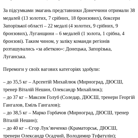
За підсумками змагань представники Донеччини отримали 38
медалей (13 золотих, 7 срібних, 18 бронзових), боксери
Запорізької області – 22 медалі (4 золотих, 9 срібних, 9
бронзових), Луганщини – 6 медалей (1 золота, 1 срібна, 4
бронзові). Таким чином, у заліку команди регіонів
розташувались «за абеткою»: Донецька, Запорізька,
Луганська.
Перемоги у своїх вагових категоріях здобули:
– до 35,5 кг – Арсентій Михайлюк (Мирноград, ДЮСШ,
тренер Віталій Нешин, Олександр Михайлюк);
– до 37 кг – Максим Голуб (Соледар, ДЮСШ, тренери Георгій
Гангалов, Еміль Гангалов);
– до 38,5 кг – Марко Горбачов (Мирноград, ДЮСШ, тренер
Віталій Нешин);
– до 40 кг – Єгор Лук’янченко (Краматорськ, ДЮСШ,
тренери Олександр Осадчий, Володимир Туфатулін);