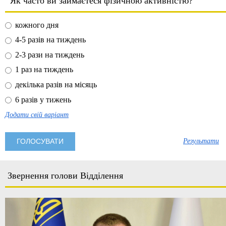
Як часто ви займаєтеся фізичною активністю?
кожного дня
4-5 разів на тиждень
2-3 рази на тиждень
1 раз на тиждень
декілька разів на місяць
6 разів у тижень
Додати свій варіант
Результати
Звернення голови Відділення