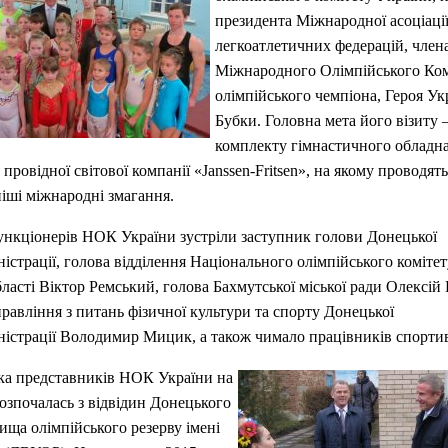
президента Міжнародної асоціаці
легкоатлетичних федерацій, чле
Міжнародного Олімпійського Ком
олімпійського чемпіона, Героя Ук
Бубки. Головна мета його візиту 
комплекту гімнастичного обладн
провідної світової компанії «Janssen-Fritsen», на якому проводят
іші міжнародні змагання.
ункціонерів НОК України зустріли заступник голови Донецької
істрації, голова відділення Національного олімпійського комітет
ласті Віктор Ремський, голова Бахмутської міської ради Олексій 
равління з питань фізичної культури та спорту Донецької
істрації Володимир Мицик, а також чимало працівників спортивн
дка представників НОК України на
зпочалась з відвідин Донецького
ща олімпійського резерву імені