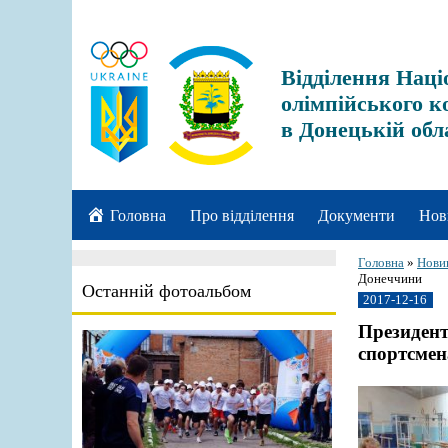
Відділення Наці
олімпійського к
в Донецькій обл
Головна
Про відділення
Документи
Нов
Головна
»
Нови
Донеччини
Останній фотоальбом
2017-12-16
Президент
спортсме