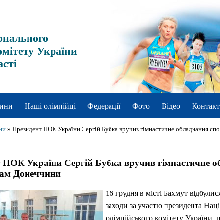
онального
омітету України
асті
ини
Наші олімпійці
Федерації
Фото
Відео
Контакт
ни
»
Президент НОК України Сергій Бубка вручив гімнастичне обладнання сп
 НОК України Сергій Бубка вручив гімнастичне о
нам Донеччини
16 грудня в місті Бахмут відбулис
заходи за участю президента Нац
олімпійського комітету України, 