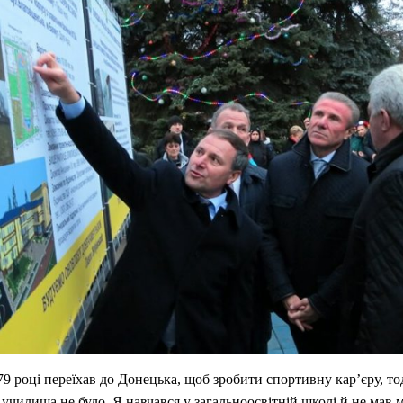
79 році переїхав до Донецька, щоб зробити спортивну кар’єру, то
училища не було. Я навчався у загальноосвітній школі й не мав 