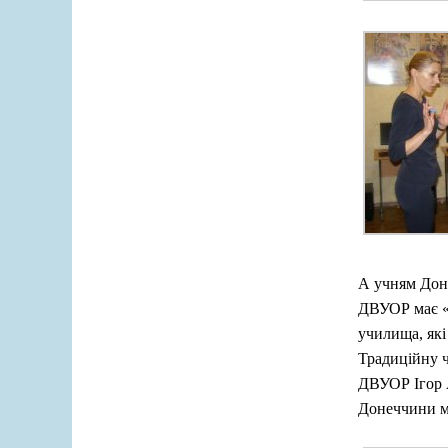
А учням Доне
ДВУОР має «А
училища, які
Традиційну ч
ДВУОР Ігор А
Донеччини м