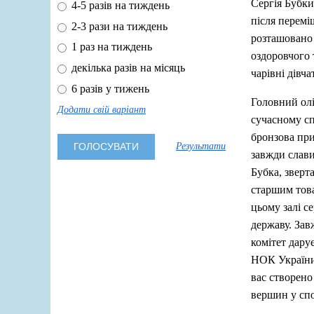
Сергія Бубки
4-5 разів на тиждень
після перемі
2-3 рази на тиждень
розташовано 
1 раз на тиждень
оздоровчого
декілька разів на місяць
чарівні дівча
6 разів у тижень
Головний олі
Додати свій варіант
сучасному сп
бронзова при
Результати
завжди слави
Бубка, зверт
старшим това
цьому залі с
державу. Зав
комітет дару
НОК України 
вас створено 
вершин у спо