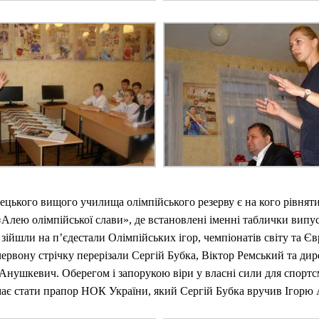
цького вищого училища олімпійського резерву є на кого рівняти
лею олімпійської слави», де встановлені іменні таблички випу
 зійшли на п’єдестали Олімпійських ігор, чемпіонатів світу та Є
ервону стрічку перерізали Сергій Бубка, Віктор Ремський та дир
нушкевич. Оберегом і запорукою віри у власні сили для спортс
ає стати прапор НОК України, який Сергій Бубка вручив Ігорю