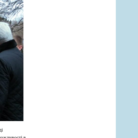
ді
можливості в