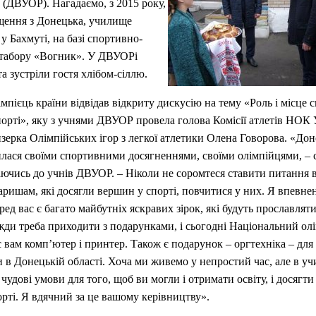
 (ДВУОР). Нагадаємо, з 2015 року,
щення з Донецька, училище
у Бахмуті, на базі спортивно-
 табору «Вогник». У ДВУОРі
та зустріли гостя хлібом-сіллю.
мпієць країни відвідав відкриту дискусію на тему «Роль і місце 
орті», яку з учнями ДВУОР провела голова Комісії атлетів НОК 
зерка Олімпійських ігор з легкої атлетики Олена Говорова. «До
лася своїми спортивними досягненнями, своїми олімпійцями, – 
аючись до учнів ДВУОР. – Ніколи не соромтеся ставити питання
ришам, які досягли вершин у спорті, повчитися у них. Я впевне
еред вас є багато майбутніх яскравих зірок, які будуть прославлят
жди треба приходити з подарунками, і сьогодні Національний ол
є вам комп’ютер і принтер. Також є подарунок – оргтехніка – для
в Донецькій області. Хоча ми живемо у непростий час, але в уч
чудові умови для того, щоб ви могли і отримати освіту, і досягти
рті. Я вдячний за це вашому керівництву».