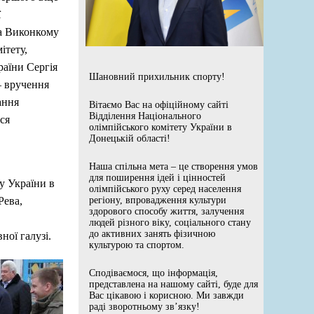
ї
на Виконкому
ітету,
раїни Сергія
Шановний прихильник спорту!
– вручення
ання
Вітаємо Вас на офіційному сайті
Відділення Національного
ься
олімпійського комітету України в
Донецькій області!
Наша спільна мета – це створення умов
для поширення ідей і цінностей
у України в
олімпійського руху серед населення
Рева,
регіону, впровадження культури
здорового способу життя, залучення
людей різного віку, соціального стану
до активних занять фізичною
ої галузі.
культурою та спортом.
Сподіваємося, що інформація,
представлена на нашому сайті, буде для
Вас цікавою і корисною. Ми завжди
раді зворотньому зв’язку!