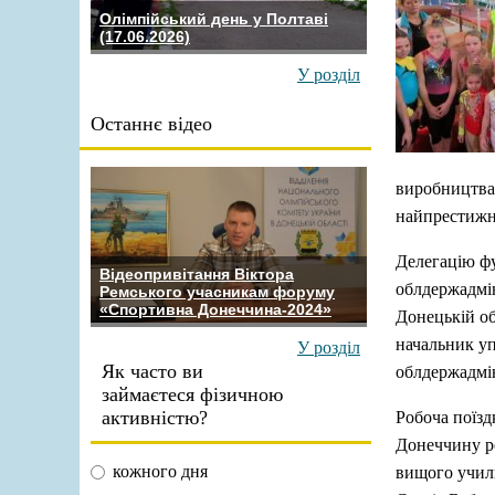
Олімпійський день у Полтаві
(17.06.2026)
У розділ
Останнє відео
виробництва 
найпрестижн
Делегацію ф
Відеопривітання Віктора
облдержадмін
Ремського учасникам форуму
«Спортивна Донеччина-2024»
Донецькій об
начальник уп
У розділ
Як часто ви
облдержадмін
займаєтеся фізичною
активністю?
Робоча поїз
Донеччину ро
кожного дня
вищого учили