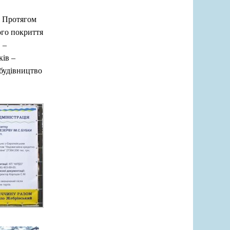
. Протягом
ого покриття
 –
ків –
 будівництво