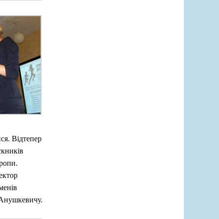
ся. Відтепер
скників
вропи.
ектор
менів
 Анушкевичу.