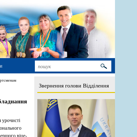
и
ортсменам
Звернення голови Відділення
бладнання
я урочисті
іонального
першого віце-