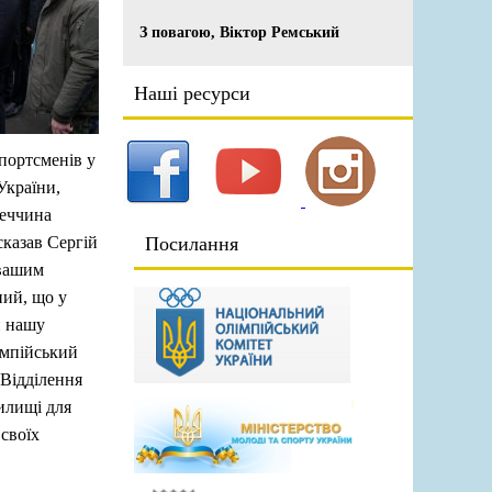
З повагою, Віктор Ремський
Наші ресурси
спортсменів у
України,
неччина
Посилання
сказав Сергій
 вашим
ний, що у
и нашу
імпійський
 Відділення
илищі для
 своїх