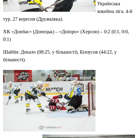
Українська
хокейна ліга. 4-й
тур. 27 вересня (Дружківка).
ХК «Донбас» (Донецьк) – «Дніпро» (Херсон) – 0:2 (0:1, 0:0,
0:1)
Шайби: Декало (08:25, у більшості), Білоусов (44:22, у
більшості).