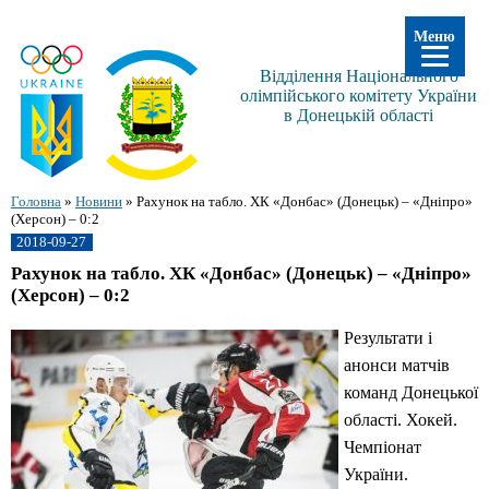
Меню
Відділення Національного
олімпійського комітету України
в Донецькій області
Головна
»
Новини
»
Рахунок на табло. ХК «Донбас» (Донецьк) – «Дніпро»
(Херсон) – 0:2
2018-09-27
Рахунок на табло. ХК «Донбас» (Донецьк) – «Дніпро»
(Херсон) – 0:2
Результати і
анонси матчів
команд Донецької
області. Хокей.
Чемпіонат
України.