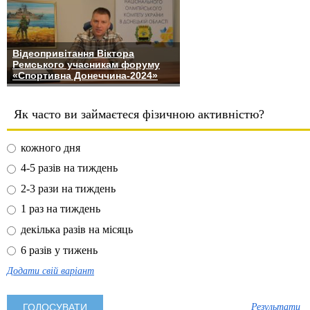
Відеопривітання Віктора
Ремського учасникам форуму
«Спортивна Донеччина-2024»
Як часто ви займаєтеся фізичною активністю?
кожного дня
4-5 разів на тиждень
2-3 рази на тиждень
1 раз на тиждень
декілька разів на місяць
6 разів у тижень
Додати свій варіант
Результати