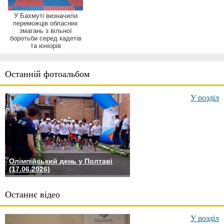
У Бахмуті визначили
переможців обласних
змагань з вільної
боротьби серед кадетів
та юніорів
Останній фотоальбом
У розділ
Олімпійський день у Полтаві
(17.06.2026)
Останнє відео
У розділ