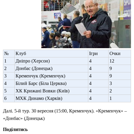
№
Клуб
Ігри
Очки
1
Дніпро (Херсон)
4
12
2
Донбас (Донецьк)
4
9
3
Кременчук (Кременчук)
4
9
4
Білий Барс (Біла Церква)
4
3
5
ХК Крижані Вовки (Київ)
4
2
6
МХК Динамо (Харків)
4
1
Далі. 5-й тур. 30 вересня (15:00, Кременчук). «Кременчук» –
«Донбас» (Донецьк)
Поділитись