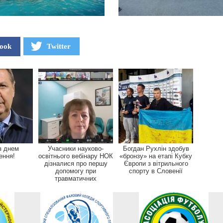
ook
Twitter
з днем
Учасники науково-
Богдан Рухлін здобув
ення!
освітнього вебінару НОК
«бронзу» на етапі Кубку
дізналися про першу
Європи з вітрильного
допомогу при
спорту в Словенії
травматичних
ушкодженнях у...