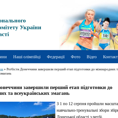
онального
омітету України
асті
ини
Наші олімпійці
Федерації
Фото
Відео
Контакт
ни
»
Регбісти Донеччини завершили перший етап підготовки до міжнародних т
 змагань
Донеччини завершили перший етап підготовки до
их та всеукраїнських змагань
З 1 по 12 серпня пройшли масшта
навчально-тренувальні збори збір
Донецької області з регбі.