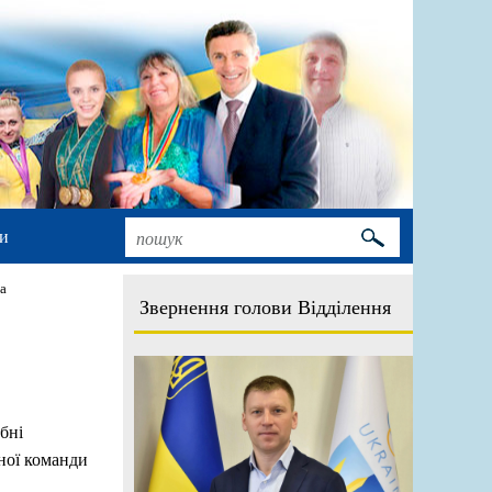
и
а
Звернення голови Відділення
бні
ної команди