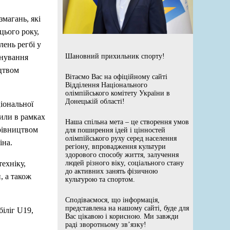
змагань, які
цього року,
лень регбі у
Шановний прихильник спорту!
енування
ицтвом
Вітаємо Вас на офіційному сайті
Відділення Національного
олімпійського комітету України в
Донецькій області!
іональної
дили в рамках
Наша спільна мета – це створення умов
ерівництвом
для поширення ідей і цінностей
олімпійського руху серед населення
іна.
регіону, впровадження культури
здорового способу життя, залучення
ехніку,
людей різного віку, соціального стану
до активних занять фізичною
 а також
культурою та спортом.
Сподіваємося, що інформація,
представлена на нашому сайті, буде для
біліг U19,
Вас цікавою і корисною. Ми завжди
раді зворотньому зв’язку!