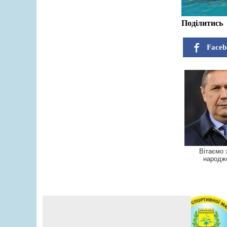
Поділитись
Faceb
Вітаємо 
народж