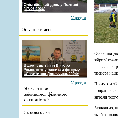
Олімпійський день у Полтаві
(17.06.2026)
У розділ
Останнє відео
Особлива ува
збірної кома
Відеопривітання Віктора
навчально-тр
Ремського учасникам форуму
тренера наці
«Спортивна Донеччина-2024»
У розділ
Протягом збо
Як часто ви
попрацювали
займаєтеся фізичною
зіграли тест-
активністю?
Зазначимо, щ
кожного дня
який заплано