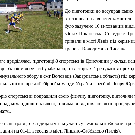
До підготовки до всеукраїнських 
заплановані на вересень-жовтень 
було залучено 16 вихованців відді
містах Покровськ і Селидове. Тр
тривали в місті Львів під керівн
тренера Володимира Лисенка.
га приділялась підготовці 8 спортсменів Донеччини у складі нац
нди України до участі у міжнародних стартах. Тренування прохо
енувального збору в смт Воловець (Закарпатська область) під к
ональної юніорської збірної команди України з регбіліг Ігоря Юрк
рів спортсмени покращили свою фізичну підготовку, відточили т
 над командною тактикою, приймали відновлювальні процедури,
матчі.
о наші гравці є кандидатами на участь у чемпіонаті Європи з рег
ваний на 01-11 вересня в місті Ліньяно-Саббядоро (Італія).