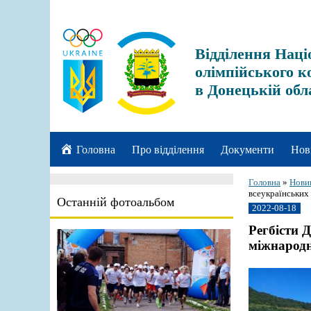
Відділення Наці
олімпійського к
в Донецькій обл
Головна
Про відділення
Документи
Нов
Головна
»
Нови
всеукраїнських
Останній фотоальбом
2022-08-18
Регбісти 
міжнародн