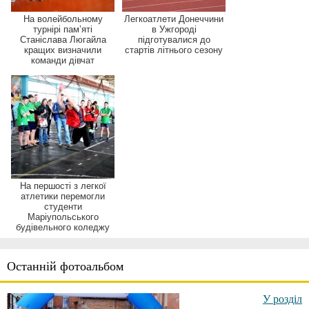
На волейбольному
Легкоатлети Донеччини
турнірі пам’яті
в Ужгороді
Станіслава Люгайла
підготувалися до
кращих визначили
стартів літнього сезону
команди дівчат
На першості з легкої
атлетики перемогли
студенти
Маріупольського
будівельного коледжу
Останній фотоальбом
У розділ