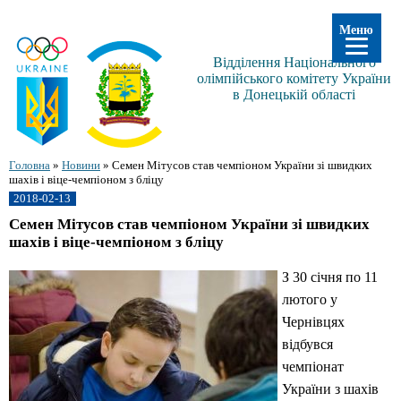
Меню
Відділення Національного
олімпійського комітету України
в Донецькій області
Головна
»
Новини
»
Семен Мітусов став чемпіоном України зі швидких
шахів і віце-чемпіоном з бліцу
2018-02-13
Семен Мітусов став чемпіоном України зі швидких
шахів і віце-чемпіоном з бліцу
З 30 січня по 11
лютого у
Чернівцях
відбувся
чемпіонат
України з шахів