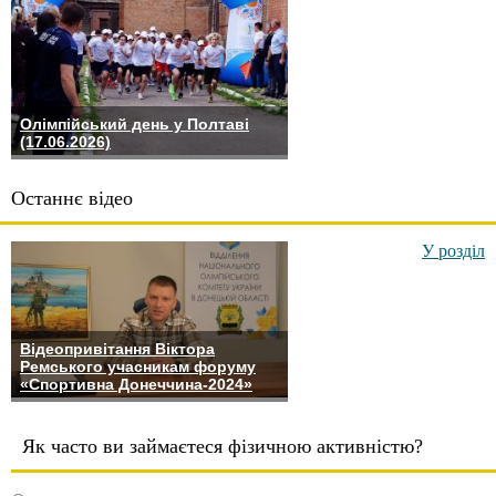
Олімпійський день у Полтаві
(17.06.2026)
Останнє відео
У розділ
Відеопривітання Віктора
Ремського учасникам форуму
«Спортивна Донеччина-2024»
Як часто ви займаєтеся фізичною активністю?