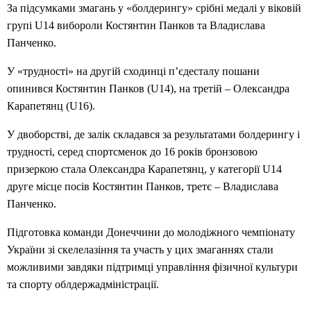
За підсумками змагань у «болдерингу» срібні медалі у віковій
групі U14 вибороли Костянтин Панков та Владислава
Панченко.
У «трудності» на другій сходинці п’єдесталу пошани
опинився Костянтин Панков (U14), на третій – Олександра
Карапетянц (U16).
У двоборстві, де залік складався за результатами болдерингу і
трудності, серед спортсменок до 16 років бронзовою
призеркою стала Олександра Карапетянц, у категорії U14
друге місце посів Костянтин Панков, третє – Владислава
Панченко.
Підготовка команди Донеччини до молодіжного чемпіонату
України зі скелелазіння та участь у цих змаганнях стали
можливими завдяки підтримці управління фізичної культури
та спорту облдержадміністрації.