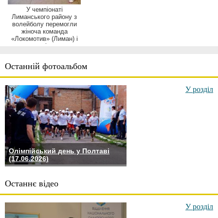
У чемпіонаті
Лиманського району з
волейболу перемогли
жіноча команда
«Локомотив» (Лиман) і
чоловіча ...
Останній фотоальбом
У розділ
Олімпійський день у Полтаві
(17.06.2026)
Останнє відео
У розділ