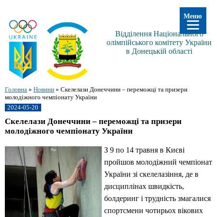
Меню
Відділення Національного
олімпійського комітету України
в Донецькій області
Головна
»
Новини
»
Скелелази Донеччини – переможці та призери
молодіжного чемпіонату України
2024-05-20
Скелелази Донеччини – переможці та призери
молодіжного чемпіонату України
З 9 по 14 травня в Києві
пройшов молодіжний чемпіонат
України зі скелелазіння, де в
дисциплінах швидкість,
болдеринг і трудність змагалися
спортсмени чотирьох вікових