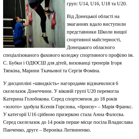
груп: U14, U16, U18 та U20.
Від Донецької області на
змаганнях вдало виступили
представники Школи вищої
спортивної майстерності,
Донецького обласного
спеціалізованого фахового коледжу спортивного профілю ім.
С. Бубки і ОДЮСШ для дітей, вихованці тренерів Ігоря
Тяпкіна, Марини Ткачьової та Сергія Фоміна.
У дисципліні «швидкість» нагородами відзначилися 6
скелелазок Донеччини. У віковій групі U20 перемогла
Катерина Голобокова. Серед спортсменок до 18 років
«золото» здобула Ксенія Горєлова, «бронзу» – Марія Франкс.
У категорії U16 срібною призеркою стала Анна Фалєєва.
Серед скелелазок до 14 років перше місце посіла Владислава
Панченко, друге – Вероніка Литвиненко.