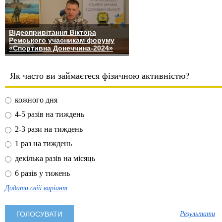
Відеопривітання Віктора
Ремського учасникам форуму
«Спортивна Донеччина-2024»
Як часто ви займаєтеся фізичною активністю?
кожного дня
4-5 разів на тиждень
2-3 рази на тиждень
1 раз на тиждень
декілька разів на місяць
6 разів у тижень
Додати свій варіант
Результати