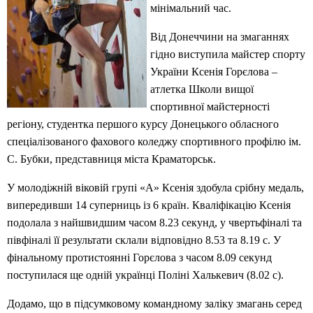
мінімальний час.
Від Донеччини на змаганнях
гідно виступила майстер спорту
України Ксенія Горєлова –
атлетка Школи вищої
спортивної майстерності
регіону, студентка першого курсу Донецького обласного
спеціалізованого фахового коледжу спортивного профілю ім.
С. Бубки, представниця міста Краматорськ.
У молодіжній віковій групі «A» Ксенія здобула срібну медаль,
випередивши 14 суперниць із 6 країн. Кваліфікацію Ксенія
подолала з найшвидшим часом 8.23 секунд, у чвертьфіналі та
півфіналі її результати склали відповідно 8.53 та 8.19 с. У
фінальному протистоянні Горєлова з часом 8.09 секунд
поступилася ще одній українці Поліні Халькевич (8.02 с).
Додамо, що в підсумковому командному заліку змагань серед