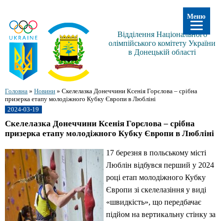
Меню
Відділення Національного
олімпійського комітету України
в Донецькій області
Головна
»
Новини
»
Скелелазка Донеччини Ксенія Горєлова – срібна
призерка етапу молодіжного Кубку Європи в Любліні
2024-03-19
Скелелазка Донеччини Ксенія Горєлова – срібна
призерка етапу молодіжного Кубку Європи в Любліні
17 березня в польському місті
Люблін відбувся перший у 2024
році етап молодіжного Кубку
Європи зі скелелазіння у виді
«швидкість», що передбачає
підйом на вертикальну стінку за