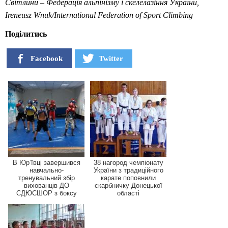
Світлини – Федерація альпінізму і скелелазіння України,
Ireneusz Wnuk/International Federation of Sport Climbing
Поділитись
Facebook
Twitter
В Юр’ївці завершився
38 нагород чемпіонату
навчально-
України з традиційного
тренувальний збір
карате поповнили
вихованців ДО
скарбничку Донецької
СДЮСШОР з боксу
області