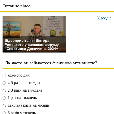
Останнє відео
У розділ
Відеопривітання Віктора
Ремського учасникам форуму
«Спортивна Донеччина-2024»
Як часто ви займаєтеся фізичною активністю?
кожного дня
4-5 разів на тиждень
2-3 рази на тиждень
1 раз на тиждень
декілька разів на місяць
6 разів у тижень