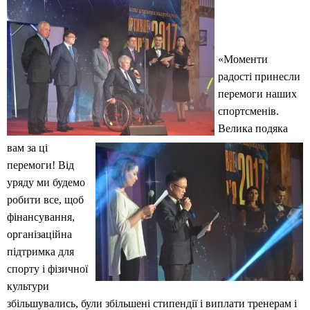
«Моменти
радості принесли
перемоги наших
спортсменів.
Велика подяка
вам за ці
перемоги! Від
уряду ми будемо
робити все, щоб
фінансування,
організаційна
підтримка для
спорту і фізичної
культури
збільшувались, були збільшені стипендії і виплати тренерам і