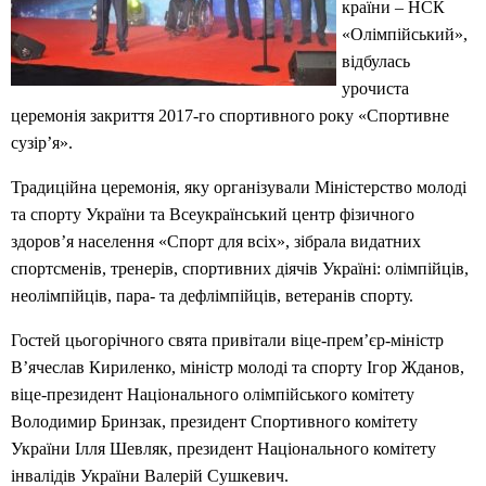
країни – НСК
«Олімпійський»,
відбулась
урочиста
церемонія закриття 2017-го спортивного року «Спортивне
сузір’я».
Традиційна церемонія, яку організували Міністерство молоді
та спорту України та Всеукраїнський центр фізичного
здоров’я населення «Спорт для всіх», зібрала видатних
спортсменів, тренерів, спортивних діячів Україні: олімпійців,
неолімпійців, пара- та дефлімпійців, ветеранів спорту.
Гостей цьогорічного свята привітали віце-прем’єр-міністр
В’ячеслав Кириленко, міністр молоді та спорту Ігор Жданов,
віце-президент Національного олімпійського комітету
Володимир Бринзак, президент Спортивного комітету
України Ілля Шевляк, президент Національного комітету
інвалідів України Валерій Сушкевич.