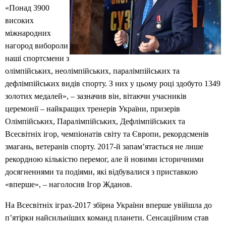
«Понад 3900
високих
міжнародних
нагород вибороли
наші спортсмени з
олімпійських, неолімпійських, паралімпійських та
дефлімпійських видів спорту. З них у цьому році здобуто 1349
золотих медалей», – зазначив він, вітаючи учасників
церемонії – найкращих тренерів України, призерів
Олімпійських, Паралімпійських, Дефлімпійських та
Всесвітніх ігор, чемпіонатів світу та Європи, рекордсменів
змагань, ветеранів спорту. 2017-й запам’ятається не лише
рекордною кількістю перемог, але й новими історичними
досягненнями та подіями, які відбувалися з приставкою
«вперше», – наголосив Ігор Жданов.
На Всесвітніх іграх-2017 збірна України вперше увійшла до
п’ятірки найсильніших команд планети. Сенсаційним став