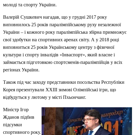
молоді та спорту України.
Валерій Сушкевич нагадав, що у грудні 2017 року
виповнилось 25 років паралімпійському руху незалежної
України – і кожного року паралімпійська збірна примножує
свої здобутки на спортивних аренах світу. А у 2018 році
виповниться 25 років Українському центру з фізичної
культури і спорту інвалідів «Інваспорт», який власне і
займається підготовкою спортсменів-паралімпійців у всіх
регіонах України.
Також під час заходу представники посольства Республіки
Корея презентували ХХІІІ зимові Олімпійські ігри, що
відбудуться у лютому у місті Пхьончанг.
Міністр Ігор
Жданов підбив
підсумки
спортивного року.