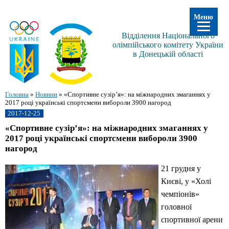
Меню
Відділення Національного
олімпійського комітету України
в Донецькій області
Головна
»
Новини
»
«Спортивне сузір’я»: на міжнародних змаганнях у
2017 році українські спортсмени вибороли 3900 нагород
2017-12-25
«Спортивне сузір’я»: на міжнародних змаганнях у
2017 році українські спортсмени вибороли 3900
нагород
21 грудня у
Києві, у «Холі
чемпіонів»
головної
спортивної арени