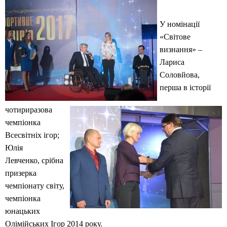
У номінації
«Світове
визнання» –
Лариса
Соловйова,
перша в історії
чотириразова
чемпіонка
Всесвітніх ігор;
Юлія
Левченко, срібна
призерка
чемпіонату світу,
чемпіонка
юнацьких
Олімійських Ігор 2014 року.