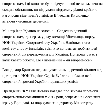
спортсменам, і ці виплати були відчутні, щоб не заважаючи на
складні обставини, ви відчували підтримку рідної країни», –
наголосив віце-прем’єр-міністр В’ячеслав Кириленко,
вітаючи учасників церемонії.
Міністр Ігор Жданов наголосив: «Сердечно вдячний
спортсменам, тренерам, уряду, команді Мінмолодьспорту,
НОК України, Спорткомітету України, Національного
комітету спорту інвалідів, всім, хто допомагав зробити цей
спортивній рік переможним для України. Попереду у нас з
вами багато роботи, але я впевнений – ми впораємось!»
Володимир Бринзак передав учасникам церемонії вітання від
президента НОК України Сергія Бубки та побажав всій
спортивній громаді України подальших успіхів.
Президент СКУ Ілля Шевляк нагадав про яскраві перемоги
спортсменів-неолімпійців у 2017 році, зокрема на Всесвітніх
іграх у Вроцлаві, та подякував за підтримку Міністертву