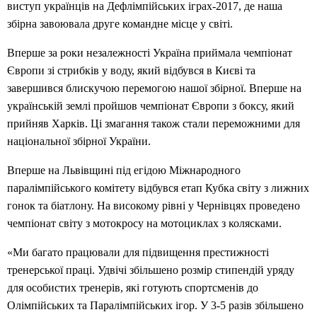
виступ українців на Дефлімпійських іграх-2017, де наша
збірна завоювала друге командне місце у світі.
Вперше за роки незалежності Україна приймала чемпіонат
Європи зі стрибків у воду, який відбувся в Києві та
завершився блискучою перемогою нашої збірної. Вперше на
українській землі пройшов чемпіонат Європи з боксу, який
прийняв Харків. Ці змагання також стали переможними для
національної збірної України.
Вперше на Львівщині під егідою Міжнародного
паралімпійського комітету відбувся етап Кубка світу з лижних
гонок та біатлону. На високому рівні у Чернівцях проведено
чемпіонат світу з мотокросу на мотоциклах з колясками.
«Ми багато працювали для підвищення престижності
тренерської праці. Удвічі збільшено розмір стипендій уряду
для особистих тренерів, які готують спортсменів до
Олімпійських та Паралімпійських ігор. У 3-5 разів збільшено