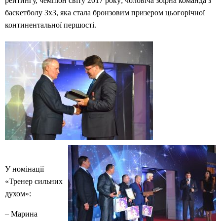
рейтингу, чемпіон світу 2017 року; чоловіча збірна команда з
баскетболу 3х3, яка стала бронзовим призером цьогорічної
континентальної першості.
У номінації
«Тренер сильних
духом»:
– Марина