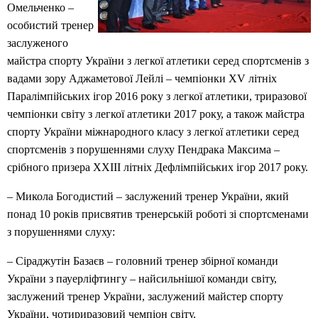
Омельченко –
особистий тренер
заслуженого
майстра спорту України з легкої атлетики серед спортсменів з
вадами зору Аджаметової Лейлі – чемпіонки ХV літніх
Паралімпійських ігор 2016 року з легкої атлетики, триразової
чемпіонки світу з легкої атлетики 2017 року, а також майстра
спорту України міжнародного класу з легкої атлетики серед
спортсменів з порушеннями слуху Пендрака Максима –
срібного призера ХХІІІ літніх Дефлімпійських ігор 2017 року.
– Микола Богодистий – заслужений тренер України, який
понад 10 років присвятив тренерській роботі зі спортсменами
з порушеннями слуху:
– Сіраджутін Базаєв – головний тренер збірної команди
України з пауерліфтингу – найсильнішої команди світу,
заслужений тренер України, заслужений майстер спорту
України, чотириразовий чемпіон світу.