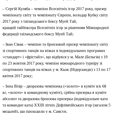
– Сергій Куляба – чемпіон Всесвітніх ігор 2017 року, призер
чемпіонату світу та чемпіонату Європи, володар Кубку світу
2017 року з таїландського боксу Муей Тай,
кращий тайбоксера Всесвітніх ігор за рішенням Міжнародної
федерації таїландського боксу Муей Тай;
– Іван Сівак – чемпіон та бронзовий призер чемпіонату світу
зі спортивних танців на візках в індивідуальних програмах
«стандарт» і «фрістайл», що відбувся у м. Мале (Бельгія) з 19
по 23 жовтня 2017 року, чемпіон міжнародного турніру зі
спортивних танців на візках у м. Кьок (Нідерланди) з 13 по 17
квітня 2017 року;
– Інна Візір – дворазова чемпіонка («золото» в куміте в/к 68
кг, «золото» в командному куміте), срібна призерка в куміте
абсолют та дворазова бронзова призерка (індивідуальне ката
та командне ката) ХХІІІ літніх Дефлімпійських ігор (загалом 5
медалей), що проходили у м. Самсун.