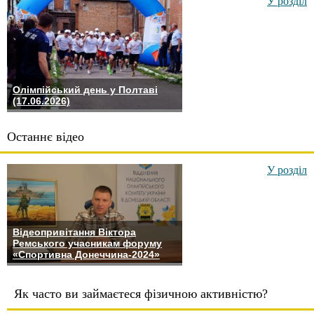
У розділ
Олімпійський день у Полтаві
(17.06.2026)
Останнє відео
У розділ
Відеопривітання Віктора
Ремського учасникам форуму
«Спортивна Донеччина-2024»
Як часто ви займаєтеся фізичною активністю?