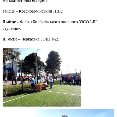
Легкоатлетична естафета:
І місце – Красноармійський НВК;
ІІ місце – Філія «Билбасівського опорного ЗЗСО І-ІІІ
ступенів»;
ІІІ місце – Черкаська ЗОШ №2.