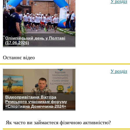
У розділ
Олімпійський день у Полтаві
(17.06.2026)
Останнє відео
У розділ
Відеопривітання Віктора
Ремського учасникам форуму
«Спортивна Донеччина-2024»
Як часто ви займаєтеся фізичною активністю?