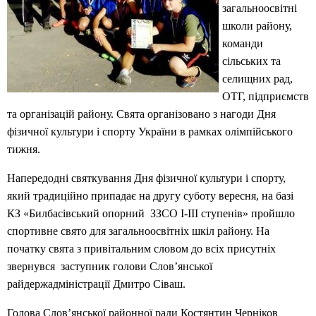
загальноосвітні
школи району,
команди
сільських та
селищних рад,
ОТГ, підприємств
та організацій району. Свята організовано з нагоди Дня
фізичної культури і спорту України в рамках олімпійського
тижня.
Напередодні святкування Дня фізичної культури і спорту,
який традиційно припадає на другу суботу вересня, на базі
КЗ «Билбасівський опорний ЗЗСО І-ІІІ ступенів» пройшло
спортивне свято для загальноосвітніх шкіл району. На
початку свята з привітальним словом до всіх присутніх
звернувся заступник голови Слов’янської
райдержадміністрації Дмитро Сіваш.
Голова Слов’янської районної ради Костянтин Черніков