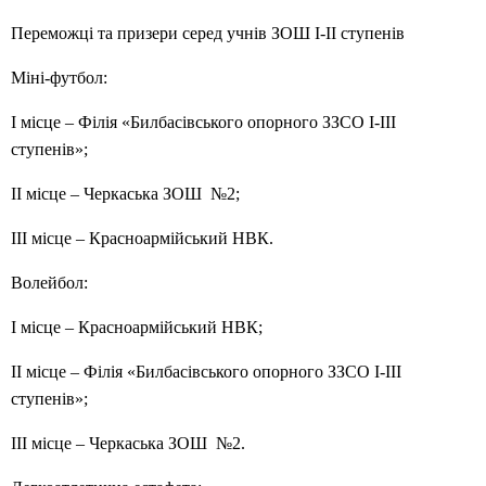
Переможці та призери серед учнів ЗОШ І-ІІ ступенів
Міні-футбол:
І місце – Філія «Билбасівського опорного ЗЗСО І-ІІІ
ступенів»;
ІІ місце – Черкаська ЗОШ №2;
ІІІ місце – Красноармійський НВК.
Волейбол:
І місце – Красноармійський НВК;
ІІ місце – Філія «Билбасівського опорного ЗЗСО І-ІІІ
ступенів»;
ІІІ місце – Черкаська ЗОШ №2.