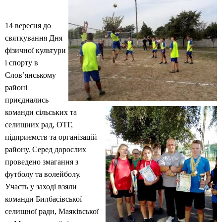
14 вересня до
святкування Дня
фізичної культури
і спорту в
Слов’янському
районі
приєднались
команди сільських та
селищних рад, ОТГ,
підприємств та організацій
району. Серед дорослих
проведено змагання з
футболу та волейболу.
Участь у заході взяли
команди Билбасівської
селищної ради, Маяківської