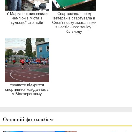
У Маріуполі визначили
Спартакіада серед
чемпіонів міста з
ветеранів стартувала в
кульової стрільби
Слов’янську змаганнями
з настільного тенісу і
більярду
Урочисте відкриття
спортивних майданчиків
у Білозерському
Останній фотоальбом