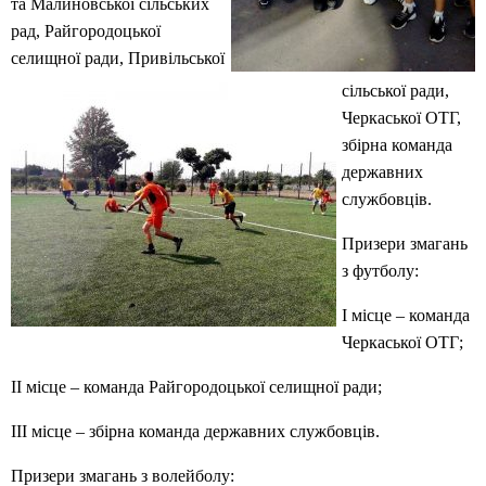
та Малиновської сільських
рад, Райгородоцької
селищної ради, Привільської
сільської ради,
Черкаської ОТГ,
збірна команда
державних
службовців.
Призери змагань
з футболу:
І місце – команда
Черкаської ОТГ;
ІІ місце – команда Райгородоцької селищної ради;
ІІІ місце – збірна команда державних службовців.
Призери змагань з волейболу: