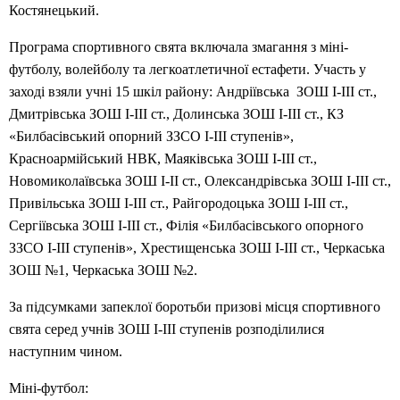
Костянецький.
Програма спортивного свята включала змагання з міні-
футболу, волейболу та легкоатлетичної естафети. Участь у
заході взяли учні 15 шкіл району: Андріївська ЗОШ І-ІІІ ст.,
Дмитрівська ЗОШ І-ІІІ ст., Долинська ЗОШ І-ІІІ ст., КЗ
«Билбасівський опорний ЗЗСО І-ІІІ ступенів»,
Красноармійський НВК, Маяківська ЗОШ І-ІІІ ст.,
Новомиколаївська ЗОШ І-ІІ ст., Олександрівська ЗОШ І-ІІІ ст.,
Привільська ЗОШ І-ІІІ ст., Райгородоцька ЗОШ І-ІІІ ст.,
Сергіївська ЗОШ І-ІІІ ст., Філія «Билбасівського опорного
ЗЗСО І-ІІІ ступенів», Хрестищенська ЗОШ І-ІІІ ст., Черкаська
ЗОШ №1, Черкаська ЗОШ №2.
За підсумками запеклої боротьби призові місця спортивного
свята серед учнів ЗОШ І-ІІІ ступенів розподілилися
наступним чином.
Міні-футбол: