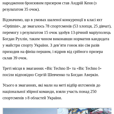
народження бронзовим призером став Андрій Кеня (з
результатом 35 очок).
Відзначимо, що в умовах шаленої конкуренції в класі яхт
«Optimist», де змагалось 78 спортсменів (53 хлопця, 25 дівчат),
перемогу з результатом 15 очок здобув 13-річний маріуполець
Богдан Рухлін, таким чином виконавши норматив кандидата
у майстри спорту України. З дев’яти гонок він сім разів
приходив на фініш першим, і відрив від срібного призера
склав 39 очок.
Треті місця в змаганнях «Bic Techno ІІ» та «Bic Techno І»
посіли відповідно Сергій Шевченко та Богдан Аверкін.
Усього в змаганнях, які мали на меті відбір яхтсменів до
національної збірної команди, взяли участь понад 250
спортсменів з 8 областей України.