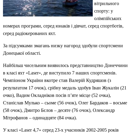
вітрильного
спорту: у
олімпійських
номерах програми, серед юнаків і дівчат, серед спортботів,
серед радіокерованих яхт.
За підсумками змагань низку нагород здобули спортсмени
Донецької області.
Найбільш чисельним виявилось представництво Донеччини
в класі яхт «Laser», де виступило 7 наших спортсменів.
Чемпіоном України вкотре став Валерій Кудряшов (з
результатом 17 очок), срібну медаль здобув Іван Жукалін (21
очко), Вадим Окладніков посів п’яте місце (52 очка),
Станіслав Мулько – сьоме (56 очок), Олег Бардаков – восьме
(58 очок), Дмитро Бєлов – десяте (76 очок), Олександр
Мітрофанов – одинадцяте (84 очка).
У класі «Laser 4,7» серед 23-х учасників 2002-2005 років