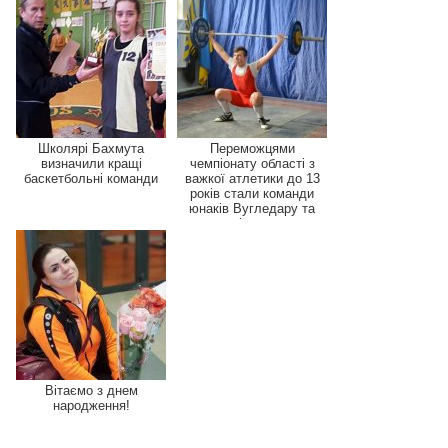
Школярі Бахмута
Переможцями
визначили кращі
чемпіонату області з
баскетбольні команди
важкої атлетики до 13
років стали команди
юнаків Вугледару та
дівча...
Вітаємо з днем
народження!