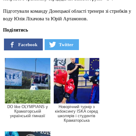
Підготували команду Донецької області тренери зі стрибків у
воду Юлія Ліхачова та Юрій Артамонов.
Поділитись
Facebook
Twitter
DO like OLYMPIANS у
Новорічний турнір з
Краматорській
кікбоксингу ISKA серед
українській гімназії
школярів і студентів
Краматорська