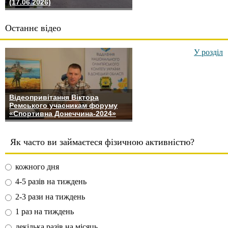
(17.06.2026)
Останнє відео
У розділ
Відеопривітання Віктора
Ремського учасникам форуму
«Спортивна Донеччина-2024»
Як часто ви займаєтеся фізичною активністю?
кожного дня
4-5 разів на тиждень
2-3 рази на тиждень
1 раз на тиждень
декілька разів на місяць