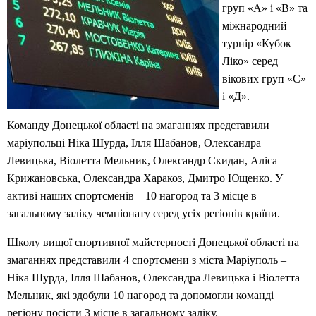
груп «А» і «В» та
міжнародний
турнір «Кубок
Ліко» серед
вікових груп «С»
і «Д».
Команду Донецької області на змаганнях представили
маріупольці Ніка Шурда, Ілля Шабанов, Олександра
Левицька, Віолетта Мельник, Олександр Скидан, Аліса
Крижановська, Олександра Харакоз, Дмитро Ющенко. У
активі наших спортсменів – 10 нагород та 3 місце в
загальному заліку чемпіонату серед усіх регіонів країни.
Школу вищої спортивної майстерності Донецької області на
змаганнях представили 4 спортсмени з міста Маріуполь –
Ніка Шурда, Ілля Шабанов, Олександра Левицька і Віолетта
Мельник, які здобули 10 нагород та допомогли команді
регіону посісти 3 місце в загальному заліку.