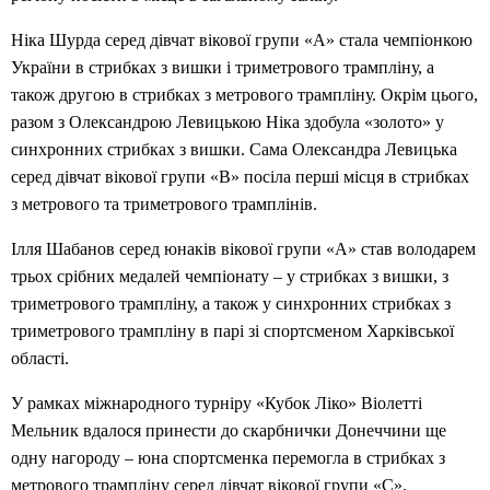
Ніка Шурда серед дівчат вікової групи «А» стала чемпіонкою
України в стрибках з вишки і триметрового трампліну, а
також другою в стрибках з метрового трампліну. Окрім цього,
разом з Олександрою Левицькою Ніка здобула «золото» у
синхронних стрибках з вишки. Сама Олександра Левицька
серед дівчат вікової групи «В» посіла перші місця в стрибках
з метрового та триметрового трамплінів.
Ілля Шабанов серед юнаків вікової групи «А» став володарем
трьох срібних медалей чемпіонату – у стрибках з вишки, з
триметрового трампліну, а також у синхронних стрибках з
триметрового трампліну в парі зі спортсменом Харківської
області.
У рамках міжнародного турніру «Кубок Ліко» Віолетті
Мельник вдалося принести до скарбнички Донеччини ще
одну нагороду – юна спортсменка перемогла в стрибках з
метрового трампліну серед дівчат вікової групи «С».