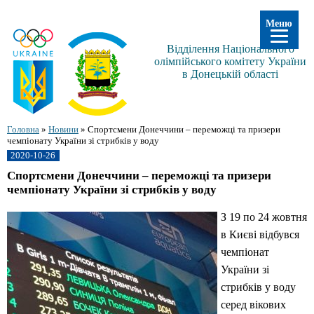
Меню
Відділення Національного
олімпійського комітету України
в Донецькій області
Головна
»
Новини
»
Спортсмени Донеччини – переможці та призери
чемпіонату України зі стрибків у воду
2020-10-26
Спортсмени Донеччини – переможці та призери
чемпіонату України зі стрибків у воду
З 19 по 24 жовтня
в Києві відбувся
чемпіонат
України зі
стрибків у воду
серед вікових