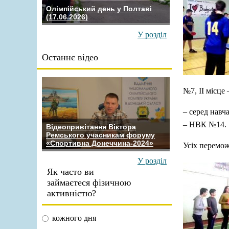
Олімпійський день у Полтаві
(17.06.2026)
У розділ
Останнє відео
№7, ІІ місце
– серед навч
– НВК №14.
Відеопривітання Віктора
Ремського учасникам форуму
«Спортивна Донеччина-2024»
Усіх перемо
У розділ
Як часто ви
займаєтеся фізичною
активністю?
кожного дня