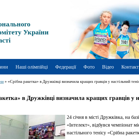
онального
омітету України
асті
ини
Наші олімпійці
Федерації
Фото
Відео
Контакт
ни
»
«Срібна ракетка» в Дружківці визначила кращих гравців у настільний тені
акетка» в Дружківці визначила кращих гравців у 
24 січня в місті Дружківка, на базі
«Інтелект», відбувся чемпіонат мі
настільного тенісу «Срібна ракетк