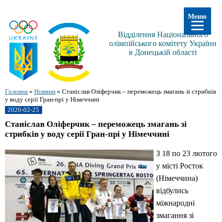
Меню
Відділення Національного
олімпійського комітету України
в Донецькій області
Головна
»
Новини
»
Станіслав Оліферчик – переможець змагань зі стрибків
у воду серії Гран-прі у Німеччині
2020-02-25
Станіслав Оліферчик – переможець змагань зі
стрибків у воду серії Гран-прі у Німеччині
З 18 по 23 лютого
у місті Росток
(Німеччина)
відбулись
міжнародні
змагання зі