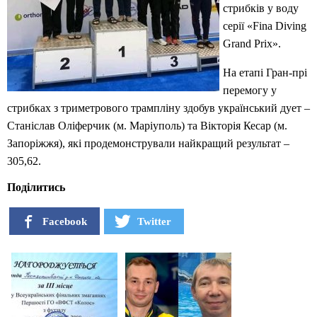
стрибків у воду
серії «Fina Diving
Grand Prix».
На етапі Гран-прі
перемогу у
стрибках з триметрового трампліну здобув український дует –
Станіслав Оліферчик (м. Маріуполь) та Вікторія Кесар (м.
Запоріжжя), які продемонстрували найкращий результат –
305,62.
Поділитись
Facebook
Twitter