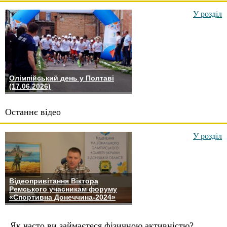
У розділ
Олімпійський день у Полтаві
(17.06.2026)
Останнє відео
У розділ
Відеопривітання Віктора
Ремського учасникам форуму
«Спортивна Донеччина-2024»
Як часто ви займаєтеся фізичною активністю?