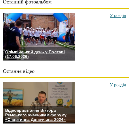
Останній фотоальбом
У розділ
Олімпійський день у Полтаві
(17.06.2026)
Останнє відео
У розділ
Відеопривітання Віктора
Ремського учасникам форуму
«Спортивна Донеччина-2024»