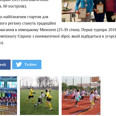
м, 60 пострілів).
що найближчим стартом для
шого регіону стануть традиційні
магання в німецькому Мюнхені (25-30 січня). Перші турніри 201
мпіонату Європи з пневматичної зброї, який відбудеться в угорс
о).
ook
Twitter