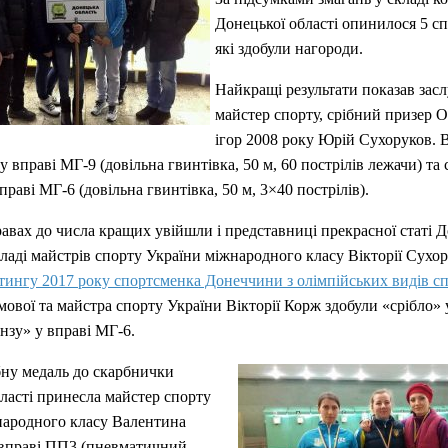
Донецької області опинилося 5 сп
які здобули нагороди.
Найкращі результати показав зас
майстер спорту, срібний призер 
ігор 2008 року Юрій Сухоруков. В
 вправі МГ-9 (довільна гвинтівка, 50 м, 60 пострілів лежачи) та
праві МГ-6 (довільна гвинтівка, 50 м, 3×40 пострілів).
авах до числа кращих увійшли і представниці прекрасної статі 
ладі майстрів спорту України міжнародного класу Вікторії Сухор
тингу 2017 року спортсменка Донеччини з олімпійських видів с
ової та майстра спорту України Вікторії Корж здобули «срібло» 
нзу» у вправі МГ-6.
бну медаль до скарбнички
ласті принесла майстер спорту
народного класу Валентина
 вправі ПП3 (пневматичний