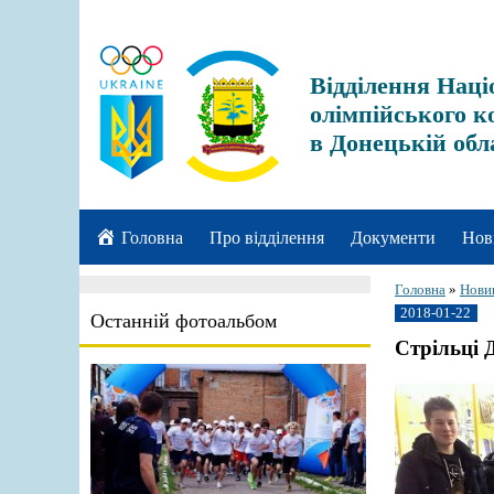
Відділення Наці
олімпійського к
в Донецькій обл
Головна
Про відділення
Документи
Нов
Головна
»
Нови
2018-01-22
Останній фотоальбом
Стрільці 