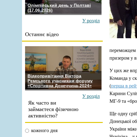
Олімпійський день у Полтаві
(17.06.2026)
У розділ
Останнє відео
переможцем у
призером у в
У цих же впр
Відеопривітання Віктора
Команда у ск
Ремського учасникам форуму
(
перша в рей
«Спортивна Донеччина-2024»
Карини Сулім
У розділ
МГ-9 та «бро
Як часто ви
займаєтеся фізичною
Ще одну срі
активністю?
Донецької об
України між
кожного дня
Чуніхіна – у