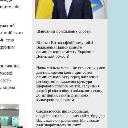
ортсменів,
лужений
Шановний прихильник спорту!
Олімпійських
ін став
Вітаємо Вас на офіційному сайті
 срібним
Відділення Національного
олімпійського комітету України в
Донецькій області!
Донеччини.
Наша спільна мета – це створення умов
для поширення ідей і цінностей
укової
олімпійського руху серед населення
порту
),
регіону, впровадження культури
здорового способу життя, залучення
у вправі
людей різного віку, соціального стану
до активних занять фізичною
культурою та спортом.
Сподіваємося, що інформація,
представлена на нашому сайті, буде для
Вас цікавою і корисною. Ми завжди
раді зворотньому зв’язку!