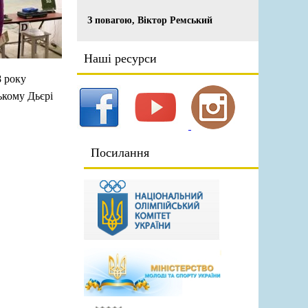
З повагою, Віктор Ремський
Наші ресурси
8 року
ькому Дьєрі
Посилання