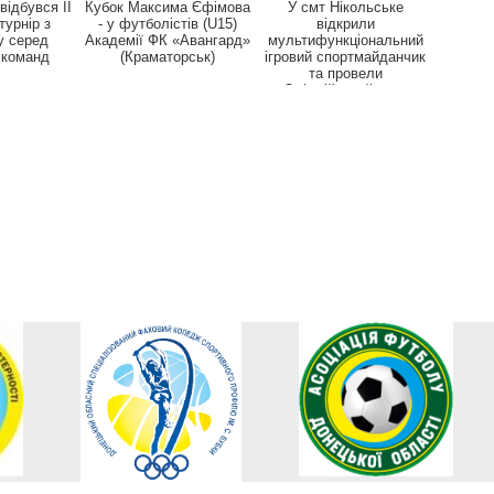
відбувся ІІ
Кубок Максима Єфімова
У смт Нікольське
турнір з
- у футболістів (U15)
відкрили
у серед
Академії ФК «Авангард»
мультифункціональний
 команд
(Краматорськ)
ігровий спортмайданчик
та провели
Олімпійський урок