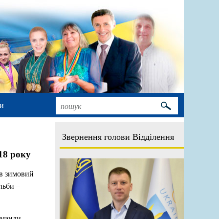
и
Звернення голови Відділення
18 року
ив зимовий
льби –
оманди