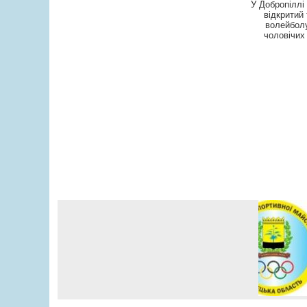
У Добропіллі 
відкритий 
волейбол
чоловічих