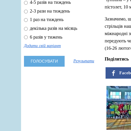
4-5 разів на тиждень
пістолет, 10 
2-3 рази на тиждень
Зазначимо, 
1 раз на тиждень
стрільців на
декілька разів на місяць
міжнародні з
6 разів у тижень
передують че
Додати свій варіант
(16-26 лютог
Поділитись
Результати
Faceb