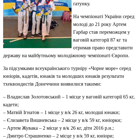
ґатунку.
На чемпіонаті України серед
молоді до 21 року Артем
Гарбар став переможцем у
ваговій категорії 87 кг та
отримав право представити
державу на майбутньому молодіжному чемпіонаті Європи.
За підсумками всеукраїнського турніру «Чорне море» серед
юніорів, кадетів, юнаків та молодших юнаків результати
тхеквондистів Донеччини виявилися такими:
– Владислав Золотовський – 1 місце у ваговій категорії 65 кг,
кадети;
– Матвій Ігнатов – 1 місце у в/к 26 кг, молодші юнаки;
– Єлизавета Вишневська – 2 місце у в/к 59 кг, юніорки;
– Артем Жувака – 2 місце у в/к 26 кг, діти 2016 р.н.;
– Дмитро Страшненко – 2 місце у в/к 59 кг, юніори;