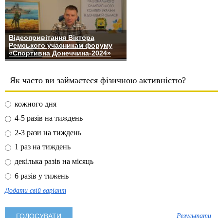
Відеопривітання Віктора
Ремського учасникам форуму
«Спортивна Донеччина-2024»
Як часто ви займаєтеся фізичною активністю?
кожного дня
4-5 разів на тиждень
2-3 рази на тиждень
1 раз на тиждень
декілька разів на місяць
6 разів у тижень
Додати свій варіант
Результати