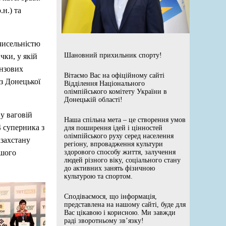
.н.) та
чисельністю
Шановний прихильник спорту!
чки, у якій
онзових
Вітаємо Вас на офіційному сайті
з Донецької
Відділення Національного
олімпійського комітету України в
Донецькій області!
у ваговій
Наша спільна мета – це створення умов
4 суперника з
для поширення ідей і цінностей
олімпійського руху серед населення
азахстану
регіону, впровадження культури
ашого
здорового способу життя, залучення
людей різного віку, соціального стану
до активних занять фізичною
культурою та спортом.
Сподіваємося, що інформація,
представлена на нашому сайті, буде для
Вас цікавою і корисною. Ми завжди
раді зворотньому зв’язку!