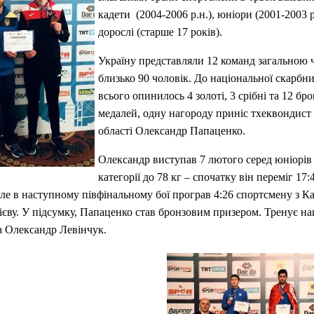
кадети (2004-2006 р.н.), юніори (2001-2003 р
дорослі (старше 17 років).
Україну представляли 12 команд загальною 
близько 90 чоловік. До національної скарбни
всього опинилось 4 золоті, 3 срібні та 12 бр
медалей, одну нагороду приніс тхеквондист 
області Олександр Папаценко.
Олександр виступав 7 лютого серед юніорів 
категорії до 78 кг – спочатку він переміг 17:
ле в наступному півфінальному бої програв 4:26 спортсмену з К
єву. У підсумку, Папаценко став бронзовим призером. Тренує н
а Олександр Левінчук.