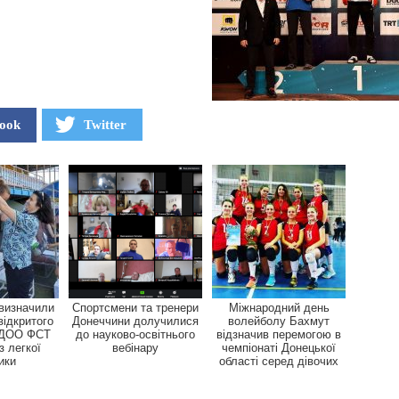
ook
Twitter
 визначили
Спортсмени та тренери
Міжнародний день
відкритого
Донеччини долучилися
волейболу Бахмут
 ДОО ФСТ
до науково-освітнього
відзначив перемогою в
з легкої
вебінару
чемпіонаті Донецької
ики
області серед дівочих
к...