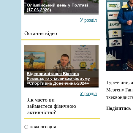
Олімпійський день у Полтаві
(17.06.2026)
У розділ
Останнє відео
Відеопривітання Віктора
Ремського учасникам форуму
Туреччини, а
«Спортивна Донеччина-2024»
Мергену Гані
У розділ
тхеквондист
Як часто ви
займаєтеся фізичною
Поділитись
активністю?
кожного дня