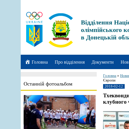
Відділення Наці
олімпійського к
в Донецькій обл
Головна
Про відділення
Документи
Нов
Головна
»
Нови
Європи
Останній фотоальбом
2018-02-12
Тхеквонди
клубного 