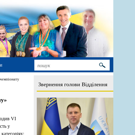
и
 чемпіонату
Звернення голови Відділення
зу»
ходив VI
сть у
 категоріях: