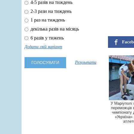
4-5 разів на тиждень
2-3 рази на тиждень
1 раз на тиждень
декілька разів на місяць
6 разів у тижень
Faceb
Додати свій варіант
Результати
У Маріуполі
переможців 
чемпіонату
«Україна» 
атлет