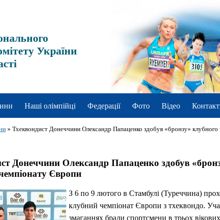
онального
омітету України
асті
ини
Наші олімпійці
Федерації
Фото
Відео
Контакт
ни
»
Тхеквондист Донеччини Олександр Папаценко здобув «бронзу» клубного
ст Донеччини Олександр Папаценко здобув «брон
чемпіонату Європи
З 6 по 9 лютого в Стамбулі (Туреччина) про
клубний чемпіонат Європи з тхеквондо. Уча
змаганнях брали спортсмени в трьох вікових