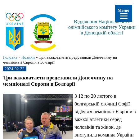
Меню
Відділення Національного
олімпійського комітету України
в Донецькій області
Головна
»
Новини
»
Три важкоатлети представили Донеччину на
чемпіонаті Європи в Болгарії
2024-02-22
Три важкоатлети представили Донеччину на
чемпіонаті Європи в Болгарії
З 12 по 20 лютого в
болгарській столиці Софії
відбувся чемпіонат Європи з
важкої атлетики серед
чоловіків та жінок, де
виступила команда України