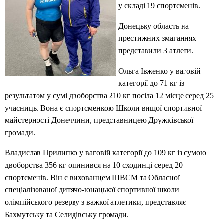
у складі 19 спортсменів.
Донецьку область на
престижних змаганнях
представили 3 атлети.
Ольга Івженко у ваговій
категорії до 71 кг із
результатом у сумі двоборства 210 кг посіла 12 місце серед 25
учасниць. Вона є спортсменкою Школи вищої спортивної
майстерності Донеччини, представницею Дружківської
громади.
Владислав Прилипко у ваговій категорії до 109 кг із сумою
двоборства 356 кг опинився на 10 сходинці серед 20
спортсменів. Він є вихованцем ШВСМ та Обласної
спеціалізованої дитячо-юнацької спортивної школи
олімпійського резерву з важкої атлетики, представляє
Бахмутську та Селидівську громади.