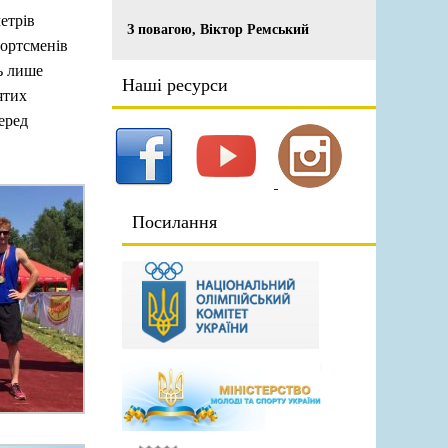
етрів
З повагою, Віктор Ремський
портсменів
ь лише
Наші ресурси
ятих
еред
Посилання