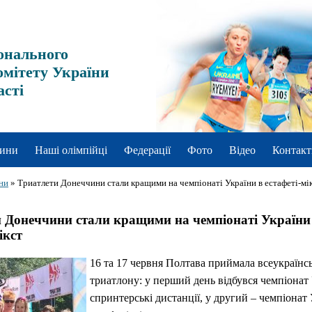
онального
омітету України
асті
ини
Наші олімпійці
Федерації
Фото
Відео
Контакт
ни
»
Триатлети Донеччини стали кращими на чемпіонаті України в естафеті-мі
 Донеччини стали кращими на чемпіонаті України
ікст
16 та 17 червня Полтава приймала всеукраїнсь
триатлону: у перший день відбувся чемпіонат
спринтерські дистанції, у другий – чемпіонат