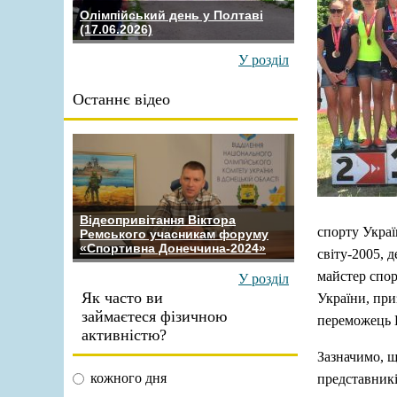
Олімпійський день у Полтаві
(17.06.2026)
У розділ
Останнє відео
Відеопривітання Віктора
спорту Украї
Ремського учасникам форуму
«Спортивна Донеччина-2024»
світу-2005,
майстер спор
У розділ
Як часто ви
України, при
займаєтеся фізичною
переможець К
активністю?
Зазначимо, щ
кожного дня
представників