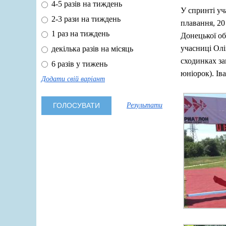
4-5 разів на тиждень
У спринті уч
2-3 рази на тиждень
плавання, 20
1 раз на тиждень
Донецької об
учасниці Олі
декілька разів на місяць
сходинках за
6 разів у тижень
юніорок). Ів
Додати свій варіант
Результати