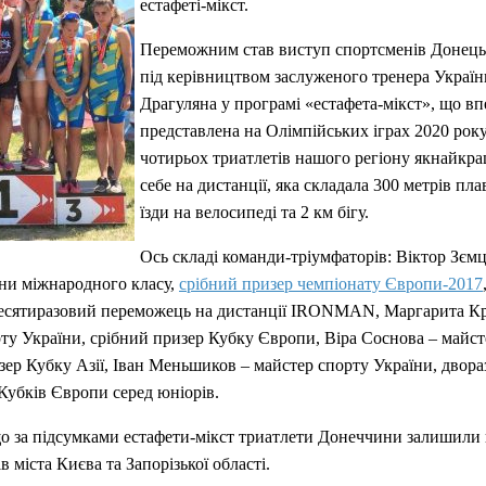
естафеті-мікст.
Переможним став виступ спортсменів Донецьк
під керівництвом заслуженого тренера Україн
Драгуляна у програмі «естафета-мікст», що вп
представлена на Олімпійських іграх 2020 року
чотирьох триатлетів нашого регіону якнайкр
себе на дистанції, яка складала 300 метрів пла
їзди на велосипеді та 2 км бігу.
Ось складі команди-тріумфаторів: Віктор Зємц
ни міжнародного класу,
срібний призер чемпіонату Європи-2017
 десятиразовий переможець на дистанції IRONMAN, Маргарита К
ту України, срібний призер Кубку Європи, Віра Соснова – майст
зер Кубку Азії, Іван Меньшиков – майстер спорту України, двор
убків Європи серед юніорів.
о за підсумками естафети-мікст триатлети Донеччини залишили
 міста Києва та Запорізької області.