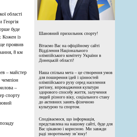
ої області
и Георгія
ерше буде
Шановний прихильник спорту!
. Кожен із
аще проявив
Вітаємо Вас на офіційному сайті
Відділення Національного
вання, 8 км
олімпійського комітету України в
Донецькій області!
ев – майстер
Наша спільна мета – це створення умов
для поширення ідей і цінностей
, чемпіон
олімпійського руху серед населення
рилова –
регіону, впровадження культури
здорового способу життя, залучення
ер спорту
людей різного віку, соціального стану
до активних занять фізичною
азовий
культурою та спортом.
Сподіваємося, що інформація,
 позаду
представлена на нашому сайті, буде для
Вас цікавою і корисною. Ми завжди
раді зворотньому зв’язку!