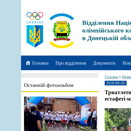
Відділення Наці
олімпійського к
в Донецькій обл
Головна
Про відділення
Документи
Нов
Головна
»
Нови
2018-06-20
Останній фотоальбом
Триатлети
естафеті-м