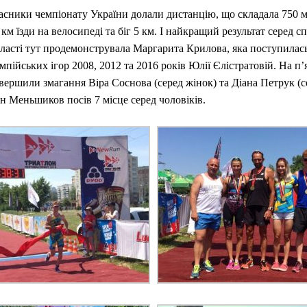
асники чемпіонату України долали дистанцію, що складала 750 м
 км їзди на велосипеді та біг 5 км. І найкращий результат серед с
ласті тут продемонструвала Маргарита Крилова, яка поступилас
мпійських ігор 2008, 2012 та 2016 років Юлії Єлістратовій. На п’
вершили змагання Віра Соснова (серед жінок) та Діана Петрук (с
ан Меньшиков посів 7 місце серед чоловіків.