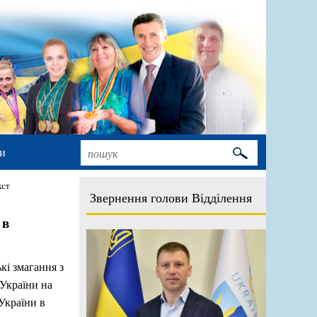
и
кст
Звернення голови Відділення
 в
кі змагання з
 України на
 України в