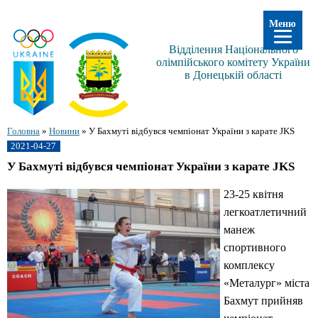
Меню
Відділення Національного
олімпійського комітету України
в Донецькій області
Головна
»
Новини
»
У Бахмуті відбувся чемпіонат України з карате JKS
2021-04-27
У Бахмуті відбувся чемпіонат України з карате JKS
23-25 квітня
легкоатлетичний
манеж
спортивного
комплексу
«Металург» міста
Бахмут прийняв