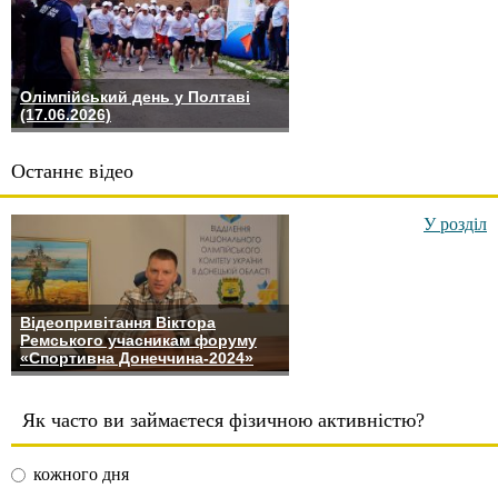
Олімпійський день у Полтаві
(17.06.2026)
Останнє відео
У розділ
Відеопривітання Віктора
Ремського учасникам форуму
«Спортивна Донеччина-2024»
Як часто ви займаєтеся фізичною активністю?
кожного дня