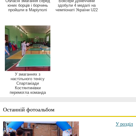
Обласні змагання серед
Боксери Донеччини
юних борців і борчинь
здобули 4 медалі на
пройшли в Маріуполі
чемпіонаті України U22
У змаганнях з
настільного тенісу
Спартакіади
Костянтинівки
перемогла команда
індустріального
техніку...
Останній фотоальбом
У розділ