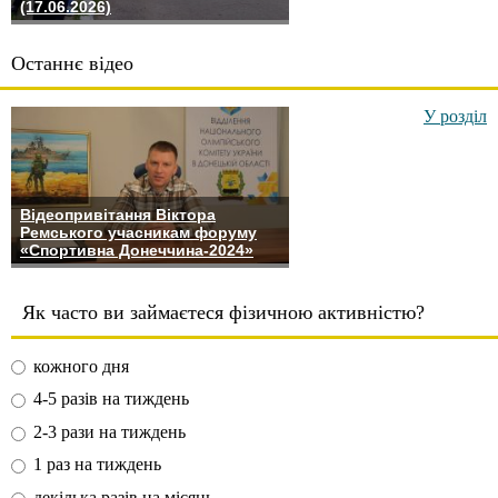
(17.06.2026)
Останнє відео
У розділ
Відеопривітання Віктора
Ремського учасникам форуму
«Спортивна Донеччина-2024»
Як часто ви займаєтеся фізичною активністю?
кожного дня
4-5 разів на тиждень
2-3 рази на тиждень
1 раз на тиждень
декілька разів на місяць