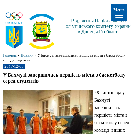
Меню
Відділення Національного
олімпійського комітету України
в Донецькій області
Головна
»
Новини
»
У Бахмуті завершилась першість міста з баскетболу
серед студентів
2017-12-05
У Бахмуті завершилась першість міста з баскетболу
серед студентів
28 листопада у
Бахмуті
завершилась
першість міста з
баскетболу серед
команд вищих