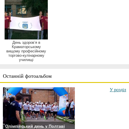
День здоров’я в
Краматорському
вищому професійному
торгово-кулінарному
училищі
Останній фотоальбом
У розділ
Олімпійський день у Полтаві