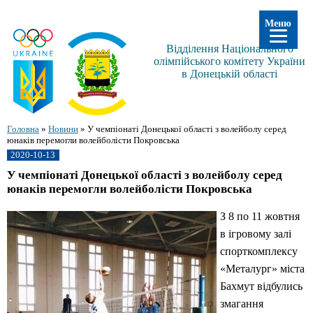
Меню
Відділення Національного
олімпійського комітету України
в Донецькій області
Головна
»
Новини
»
У чемпіонаті Донецької області з волейболу серед
юнаків перемогли волейболісти Покровська
2020-10-13
У чемпіонаті Донецької області з волейболу серед
юнаків перемогли волейболісти Покровська
З 8 по 11 жовтня
в ігровому залі
спорткомплексу
«Металург» міста
Бахмут відбулись
змагання