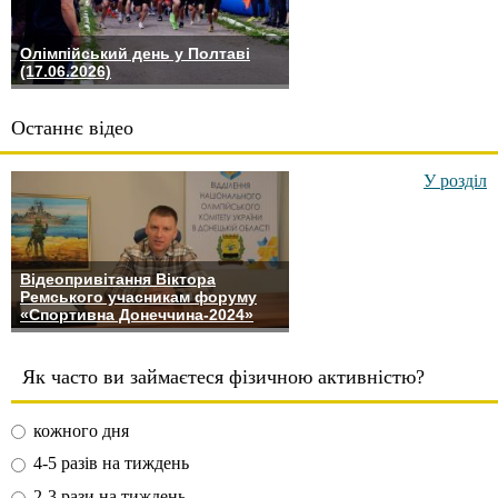
Олімпійський день у Полтаві
(17.06.2026)
Останнє відео
У розділ
Відеопривітання Віктора
Ремського учасникам форуму
«Спортивна Донеччина-2024»
Як часто ви займаєтеся фізичною активністю?
кожного дня
4-5 разів на тиждень
2-3 рази на тиждень