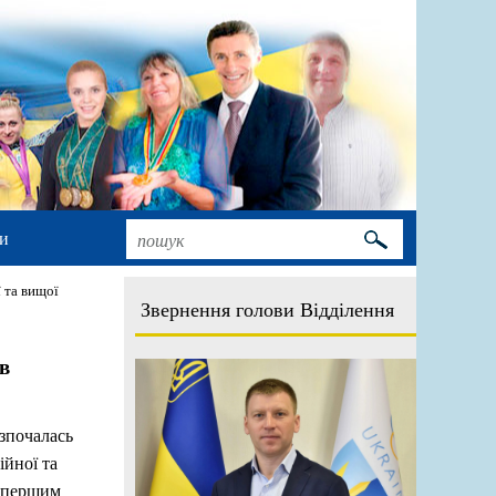
и
ї та вищої
Звернення голови Відділення
в
озпочалась
ійної та
, першим