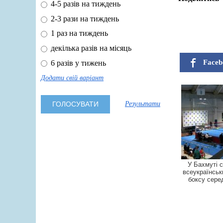
4-5 разів на тиждень
2-3 рази на тиждень
1 раз на тиждень
декілька разів на місяць
Faceb
6 разів у тижень
Додати свій варіант
Результати
У Бахмуті 
всеукраїнськ
боксу сере