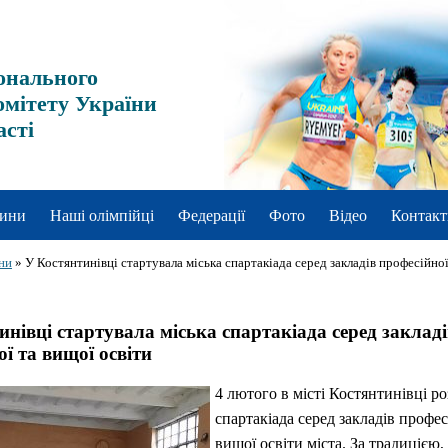
онального
омітету України
асті
ини
Наші олімпійці
Федерації
Фото
Відео
Контакт
ни
»
У Костянтинівці стартувала міська спартакіада серед закладів професійно
инівці стартувала міська спартакіада серед закладі
ї та вищої освіти
4 лютого в місті Костянтинівці р
спартакіада серед закладів профес
вищої освіти міста. За традицією