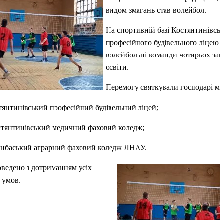
видом змагань став волейбол.
На спортивній базі Костянтинівс
професійного будівельного ліцею 
волейбольні команди чотирьох за
освіти.
Перемогу святкували господарі м
стянтинівський професійний будівельний ліцей;
остянтинівський медичний фаховий коледж;
Донбаський аграрний фаховий коледж ЛНАУ.
ведено з дотриманням усіх
 умов.