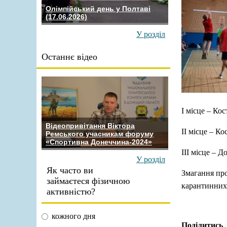
Олімпійський день у Полтаві
(17.06.2026)
У розділ
Останнє відео
І місце – Ко
Відеопривітання Віктора
ІІ місце – К
Ремського учасникам форуму
«Спортивна Донеччина-2024»
ІІІ місце – 
У розділ
Як часто ви
Змагання про
займаєтеся фізичною
карантинних
активністю?
кожного дня
Поділитись