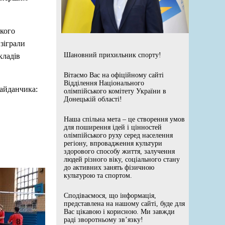
ького
зіграли
Шановний прихильник спорту!
кладів
Вітаємо Вас на офіційному сайті
Відділення Національного
айданчика:
олімпійського комітету України в
Донецькій області!
Наша спільна мета – це створення умов
для поширення ідей і цінностей
олімпійського руху серед населення
регіону, впровадження культури
здорового способу життя, залучення
людей різного віку, соціального стану
до активних занять фізичною
культурою та спортом.
Сподіваємося, що інформація,
представлена на нашому сайті, буде для
Вас цікавою і корисною. Ми завжди
раді зворотньому зв’язку!