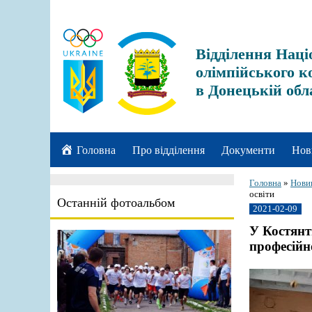
Відділення Наці
олімпійського к
в Донецькій обл
Головна
Про відділення
Документи
Нов
Головна
»
Нови
освіти
Останній фотоальбом
2021-02-09
У Костянт
професійно