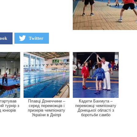
ook
Twitter
стартував
Плавці Донеччини –
Кадети Бахмута –
ий турнір з
серед переможців і
переможці чемпіонату
д юніорів
призерів чемпіонату
Донецької області з
України в Дніпрі
боротьби самбо