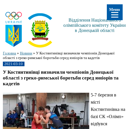
Меню
Відділення Національного
олімпійського комітету України
в Донецькій області
Головна
»
Новини
»
У Костянтинівці визначили чемпіонів Донецької
області з греко-римської боротьби серед юніорів та кадетів
2021-03-10
У Костянтинівці визначили чемпіонів Донецької
області з греко-римської боротьби серед юніорів та
кадетів
5-7 березня в
місті
Костянтинівка на
базі СК «Олімп»
відбувся