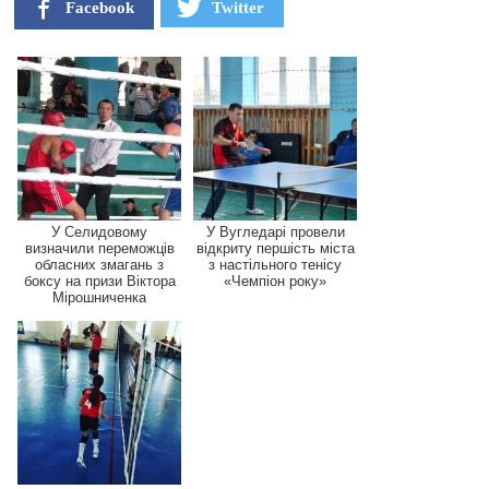
Facebook
Twitter
У Селидовому
У Вугледарі провели
визначили переможців
відкриту першість міста
обласних змагань з
з настільного тенісу
боксу на призи Віктора
«Чемпіон року»
Мірошниченка