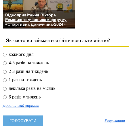
Відеопривітання Віктора
Ремського учасникам форуму
«Спортивна Донеччина-2024»
Як часто ви займаєтеся фізичною активністю?
кожного дня
4-5 разів на тиждень
2-3 рази на тиждень
1 раз на тиждень
декілька разів на місяць
6 разів у тижень
Додати свій варіант
Результати