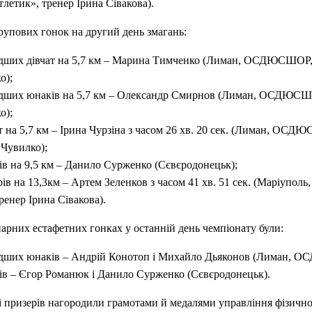
тик», тренер Ірина Сівакова).
упових гонок на другий день змагань:
одших дівчат на 5,7 км – Марина Тимченко (Лиман, ОСДЮСШОР,
о);
одших юнаків на 5,7 км – Олександр Смирнов (Лиман, ОСДЮСШ
о);
ат на 5,7 км – Ірина Чурзіна з часом 26 хв. 20 сек. (Лиман, ОСД
 Чувилко);
ів на 9,5 км – Данило Сурженко (Сєвєродонецьк);
рів на 13,3км – Артем Зеленков з часом 41 хв. 51 сек. (Маріуп
ренер Ірина Сівакова).
рних естафетних гонках у останній день чемпіонату були:
одших юнаків – Андрій Конотоп і Михайло Дьяконов (Лиман,
ів – Єгор Романюк і Данило Сурженко (Сєвєродонецьк).
 призерів нагородили грамотами й медалями управління фізичної