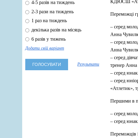
КДЮСШ «Атле
4-5 разів на тиждень
2-3 рази на тиждень
Переможці гр
1 раз на тиждень
– серед мол
декілька разів на місяць
Анна Чувилк
6 разів у тижень
– серед мол
Додати свій варіант
Анна Чувилк
– серед дівч
Результати
тренер Анна
– серед юнак
– серед юніо
«Атлетик», т
Першими в па
– серед мол
– серед юнак
Переможців і