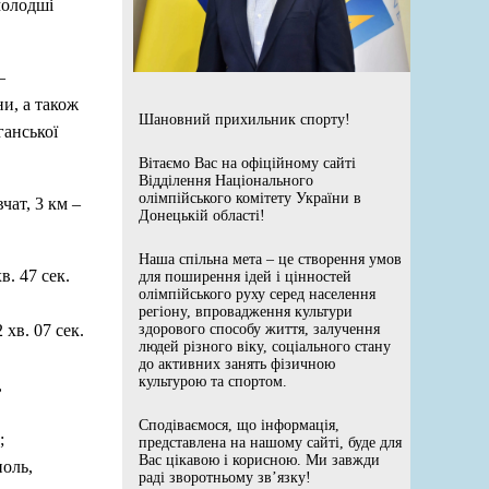
молодші
–
и, а також
Шановний прихильник спорту!
ганської
Вітаємо Вас на офіційному сайті
Відділення Національного
олімпійського комітету України в
чат, 3 км –
Донецькій області!
Наша спільна мета – це створення умов
в. 47 сек.
для поширення ідей і цінностей
олімпійського руху серед населення
регіону, впровадження культури
хв. 07 сек.
здорового способу життя, залучення
людей різного віку, соціального стану
до активних занять фізичною
культурою та спортом.
,
Сподіваємося, що інформація,
;
представлена на нашому сайті, буде для
Вас цікавою і корисною. Ми завжди
поль,
раді зворотньому зв’язку!