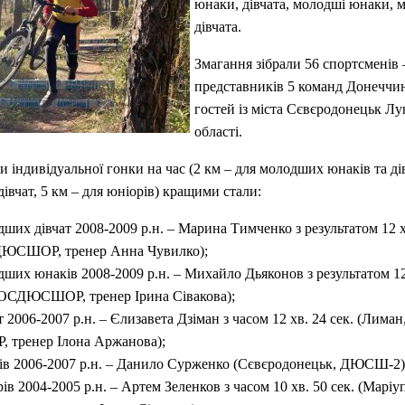
юнаки, дівчата, молодші юнаки, 
дівчата.
Змагання зібрали 56 спортсменів 
представників 5 команд Донеччин
гостей із міста Сєвєродонецьк Лу
області.
и індивідуальної гонки на час (2 км – для молодших юнаків та дів
дівчат, 5 км – для юніорів) кращими стали:
дших дівчат 2008-2009 р.н. – Марина Тимченко з результатом 12 х
ДЮСШОР, тренер Анна Чувилко);
дших юнаків 2008-2009 р.н. – Михайло Дьяконов з результатом 12 
 ОСДЮСШОР, тренер Ірина Сівакова);
т 2006-2007 р.н. – Єлизавета Дзіман з часом 12 хв. 24 сек. (Лиман
тренер Ілона Аржанова);
ків 2006-2007 р.н. – Данило Сурженко (Сєвєродонецьк, ДЮСШ-2)
рів 2004-2005 р.н. – Артем Зеленков з часом 10 хв. 50 сек. (Маріу