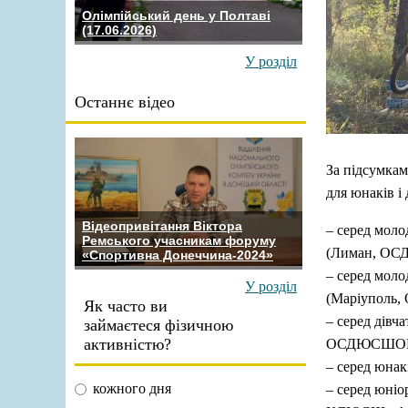
Олімпійський день у Полтаві
(17.06.2026)
У розділ
Останнє відео
За підсумкам
для юнаків і 
Відеопривітання Віктора
– серед моло
Ремського учасникам форуму
(Лиман, ОС
«Спортивна Донеччина-2024»
– серед моло
У розділ
(Маріуполь,
Як часто ви
– серед дівча
займаєтеся фізичною
активністю?
ОСДЮСШОР, 
– серед юна
кожного дня
– серед юніо