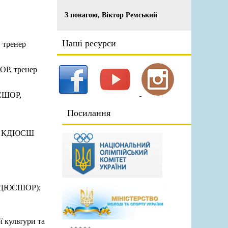
З повагою, Віктор Ремський
Наші ресурси
 тренер
ОР, тренер
ЮСШОР,
Посилання
оль, КДЮСШ
 ОСДЮСШОР);
 культури та