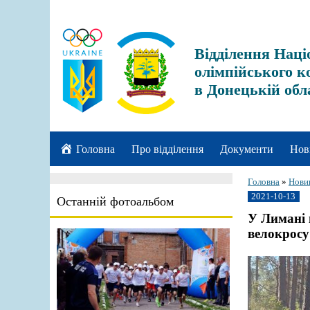
Відділення Наці
олімпійського к
в Донецькій обл
Головна
Про відділення
Документи
Нов
Головна
»
Нови
2021-10-13
Останній фотоальбом
У Лимані 
велокросу