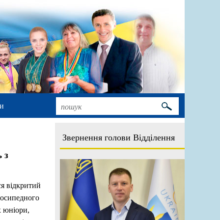
и
Звернення голови Відділення
 з
ся відкритий
лосипедного
х юніори,