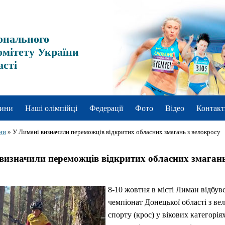
онального
омітету України
асті
ини
Наші олімпійці
Федерації
Фото
Відео
Контакт
ни
»
У Лимані визначили переможців відкритих обласних змагань з велокросу
визначили переможців відкритих обласних змагань
8-10 жовтня в місті Лиман відбув
чемпіонат Донецької області з ве
спорту (крос) у вікових категорія