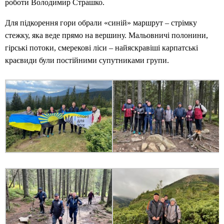
роботи Володимир Страшко.
Для підкорення гори обрали «синій» маршрут – стрімку
стежку, яка веде прямо на вершину. Мальовничі полонини,
гірські потоки, смерекові ліси – найяскравіші карпатські
краєвиди були постійними супутниками групи.