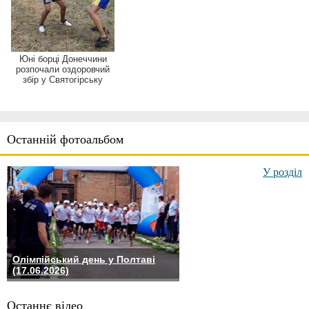
Юні борці Донеччини
розпочали оздоровчий
збір у Святогірську
Останній фотоальбом
У розділ
Олімпійський день у Полтаві
(17.06.2026)
Останнє відео