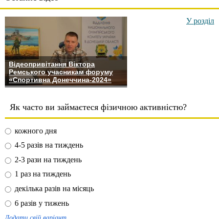
У розділ
Відеопривітання Віктора
Ремського учасникам форуму
«Спортивна Донеччина-2024»
Як часто ви займаєтеся фізичною активністю?
кожного дня
4-5 разів на тиждень
2-3 рази на тиждень
1 раз на тиждень
декілька разів на місяць
6 разів у тижень
Додати свій варіант