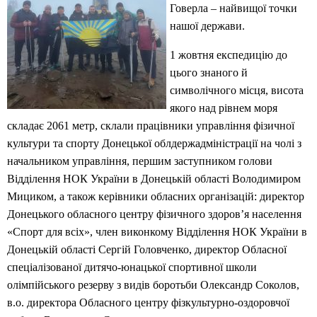
Говерла – найвищої точки
нашої держави.
1 жовтня експедицію до
цього знаного й
символічного місця, висота
якого над рівнем моря
складає 2061 метр, склали працівники управління фізичної
культури та спорту Донецької облдержадміністрації на чолі з
начальником управління, першим заступником голови
Відділення НОК України в Донецькій області Володимиром
Мициком, а також керівники обласних організацій: директор
Донецького обласного центру фізичного здоров’я населення
«Спорт для всіх», член виконкому Відділення НОК України в
Донецькій області Сергій Головченко, директор Обласної
спеціалізованої дитячо-юнацької спортивної школи
олімпійського резерву з видів боротьби Олександр Соколов,
в.о. директора Обласного центру фізкультурно-оздоровчої