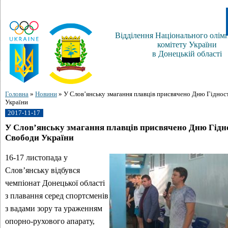
Відділення Національного олім
комітету України
в Донецькій області
Головна
»
Новини
»
У Слов’янську змагання плавців присвячено Дню Гідност
України
2017-11-17
У Слов’янську змагання плавців присвячено Дню Гідно
Свободи України
16-17 листопада у
Слов’янську відбувся
чемпіонат Донецької області
з плавання серед спортсменів
з вадами зору та ураженням
опорно-рухового апарату,