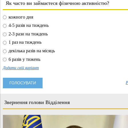
Як часто ви займаєтеся фізичною активністю?
кожного дня
4-5 разів на тиждень
2-3 рази на тиждень
1 раз на тиждень
декілька разів на місяць
6 разів у тижень
Додати свій варіант
Р
Звернення голови Відділення