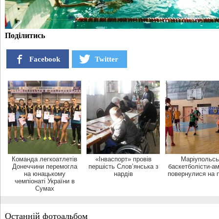
Поділитись
Facebook
Twitter
Команда легкоатлетів
«Інваспорт» провів
Маріупольсь
Донеччини перемогла
першість Слов’янська з
баскетболісти-а
на юнацькому
нардів
повернулися на 
чемпіонаті України в
Сумах
Останній фотоальбом