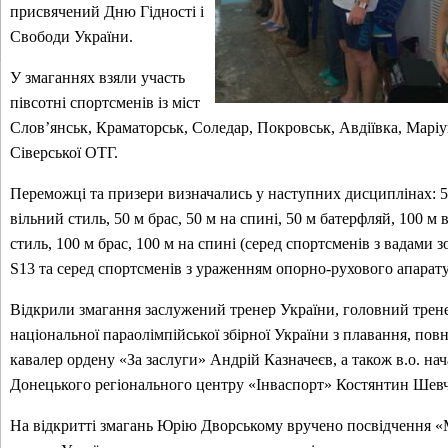
присвячений Дню Гідності і
Свободи України.
У змаганнях взяли участь
півсотні спортсменів із міст
Слов’янськ, Краматорськ, Соледар, Покровськ, Авдіївка, Маріу
Сіверської ОТГ.
Переможці та призери визначались у наступних дисциплінах: 5
вільний стиль, 50 м брас, 50 м на спині, 50 м батерфляй, 100 м 
стиль, 100 м брас, 100 м на спині (серед спортсменів з вадами з
S13 та серед спортсменів з ураженням опорно-рухового апарату
Відкрили змагання заслужений тренер України, головний трен
національної параолімпійської збірної України з плавання, пов
кавалер ордену «За заслуги» Андрій Казначеєв, а також в.о. на
Донецького регіонального центру «Інваспорт» Костянтин Шев
На відкритті змагань Юрію Дворському вручено посвідчення 