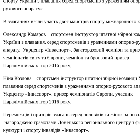
спорту України з плавання серед спортсменів з ураженням опо
рухового апарату» .
В змаганнях взяли участь двоє майстрів спорту міжнародного к
Олександр Комаров – спортсмен-інструктор штатної збірної ко
України з плавання, серед спортсменів з ураженнями опорно-р
апарату, Укрцентр «Інваспорт», багаторазовий чемпіон та приз
чемпіонатів світу та Європи, чемпіон та бронзовий призер
Паралімпійськіх ігор 2016 року;
Ніна Козлова – спортсмен-інструктор штатної збірної команди 
плавання серед спортсменів з ураженнями опорно-рухового ап
Укрцентр «Інваспорт», призер чемпіонатів Європи, учасник
Паралімпійськіх ігор 2016 року.
Переможців і призерів змагань серед чоловіків та жінок за ноз
нагороджено грамотами Донецького регіонального центру з фі
культури і спорту інвалідів «Інваспорт».