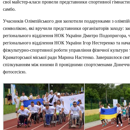
свої майстер-класи провели представники спортивної гімнасти
самбо.
Учасників Олімпійського дня заохотили подарунками з олімпі
символікою, які вручили представники організаторів заходу: з
регіонального відділення НОК України Дмитро Подопригора, 
регіонального відділення НОК України Ігор Нестеренко та нача
фізкультурно-спортивної роботи управління фізичної культури 
Краматорської міської ради Марина Настенко. Завершилося свя
спілкуванням між юними й провідними спортсменами Донеччи
фотосесією.