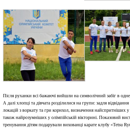
Після руханки всі бажаючі вийшли на символічний забіг в одне 
А далі хлопці та дівчата розділилися на групи: задля відвіданн
локацій з воркату та гри корнхол, визначення найспритніших у 
також найрозумніших у олімпійській вікторині. Показовий вист
тренування дітям подарували вихованці карате клубу «Tetsu Ry