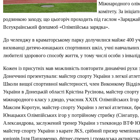
Міжнародного олім
комітету. За ініці
родзинкою заходу, що цьогоріч проходить під гаслом «Заряджай
Всеукраїнський флешмоб «Олімпійська зарядка».
До челенджу в краматорському парку долучилися майже 400 уч
вихованці дитячо-юнацьких спортивних шкіл, учні навчальних 
любителі здорового способу життя, у тому числі особи з інвалі
Кожен із присутніх мав можливість повторити динамічні рухи з
Донеччині презентували: майстер спорту України з легкої атле
Школи вищої спортивної майстерності, член Виконкому Відді
України в Донецькій області Крістіна Русінова, майстер спорту
міжнародного класу з дзюдо, учасник ХХІХ Олімпійських Ігор (
Максим Коротун, майстер спорту України з легкої атлетики, бр
Юнацьких Олімпійських ігор у потрійному стрибку (Сінгапур, 
Александрова, заслужений тренер України з тхеквондо ВТФ Ю
майстер спорту України з карате JKS, срібний призер чемпіонат
юніорів Ілля Пархоменко, фітнес-тренер і громадська активістк