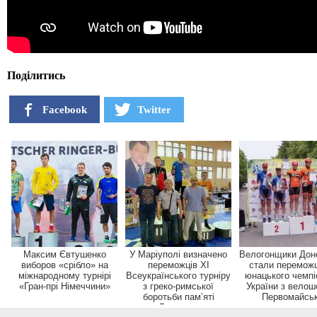
Поділитись
Facebook
Twitter
Максим Євтушенко
У Маріуполі визначено
Велогонщики Дон
виборов «срібло» на
переможців XI
стали перемож
міжнародному турнірі
Всеукраїнського турніру
юнацького чемпі
«Гран-прі Німеччини»
з греко-римської
України з велош
боротьби пам’яті
Первомайсь
Геннад...