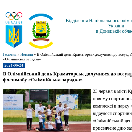
Відділення Національного олімп
України
в Донецькій обла
Головна
»
Новини
»
В Олімпійський день Краматорськ долучився до всеукр
«Олімпійська зарядка»
2021-06-24
В Олімпійський день Краматорськ долучився до всеук
флешмобу «Олімпійська зарядка»
23 червня в місті 
новому спортивно
комплексі в парку
відбулося спортивн
«Олімпійський ден
присвячене дню за