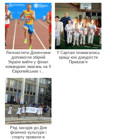
Легкоатлети Донеччини
У Сартані позмагались
допомогли збірній
кращі юні дзюдоїсти
Україні вийти у фінал
Приазов’я
командних змагань на ІІ
Європейських і...
Ряд заходів до Дня
фізичної культури і
спорту провели в