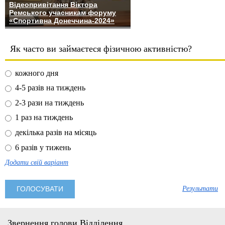
Відеопривітання Віктора
Ремського учасникам форуму
«Спортивна Донеччина-2024»
Як часто ви займаєтеся фізичною активністю?
кожного дня
4-5 разів на тиждень
2-3 рази на тиждень
1 раз на тиждень
декілька разів на місяць
6 разів у тижень
Додати свій варіант
Результати
Звернення голови Відділення