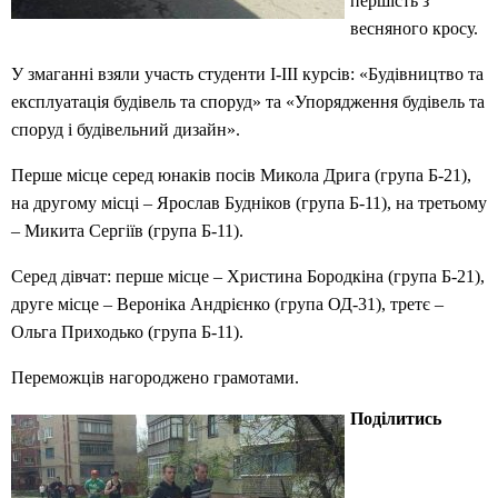
першість з
весняного кросу.
У змаганні взяли участь студенти І-ІІІ курсів: «Будівництво та
експлуатація будівель та споруд» та «Упорядження будівель та
споруд і будівельний дизайн».
Перше місце серед юнаків посів Микола Дрига (група Б-21),
на другому місці – Ярослав Будніков (група Б-11), на третьому
– Микита Сергіїв (група Б-11).
Серед дівчат: перше місце – Христина Бородкіна (група Б-21),
друге місце – Вероніка Андрієнко (група ОД-31), третє –
Ольга Приходько (група Б-11).
Переможців нагороджено грамотами.
Поділитись