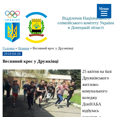
Меню
Відділення Національного
олімпійського комітету України
в Донецькій області
Головна
»
Новини
»
Весняний крос у Дружківці
2018-04-26
Весняний крос у Дружківці
25 квітня на базі
Дружківського
житлово-
комунального
коледжу
ДонНАБА
відбулась