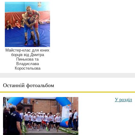
Майстер-клас для юних
борців від Дмитра
Пинькова та
Владислава
Коростельова
Останній фотоальбом
У розділ