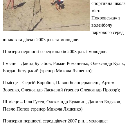
спортивна школа
міста
Покровська» з
волейболу
паркового серед
юнаків та дівчат 2003 р.н. та молодше.
Призери першості серед юнаків 2003 р.н. і молодше:
I місце – Давид Бугайов, Роман Романенко, Олександр Кулік,
Богдан Безуцький (тренер Микола Ляшенко);
II місце – Сергій Коробов, Павло Белоцерковець, Артем
Зоренко, Олександр Ласкавий (тренер Олександр Прозор);
III місце – Ілля Гусев, Олександр Булавин, Данило Бодяков,
Павло Попов (тренер Микола Ляшенко).
Призерки першості серед дівчат 2007 р.н. і молодше: