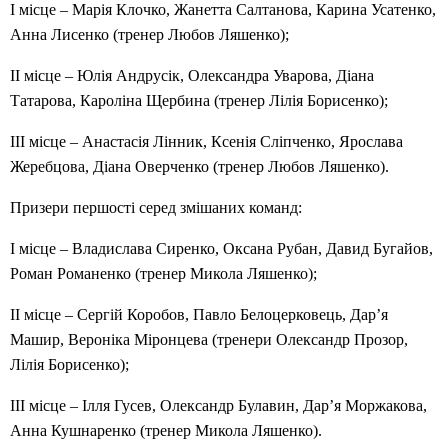
I місце – Марія Клочко, Жанетта Салтанова, Карина Усатенко,
Анна Лисенко (тренер Любов Ляшенко);
II місце – Юлія Андрусік, Олександра Уварова, Діана
Татарова, Кароліна Щербина (тренер Лілія Борисенко);
III місце – Анастасія Лінник, Ксенія Сліпченко, Ярослава
Жеребцова, Діана Оверченко (тренер Любов Ляшенко).
Призери першості серед змішаних команд:
I місце – Владислава Сиренко, Оксана Рубан, Давид Бугайов,
Роман Романенко (тренер Микола Ляшенко);
II місце – Сергій Коробов, Павло Белоцерковець, Дар’я
Машир, Вероніка Міронцева (тренери Олександр Прозор,
Лілія Борисенко);
III місце – Ілля Гусев, Олександр Булавин, Дар’я Моржакова,
Анна Кушнаренко (тренер Микола Ляшенко).