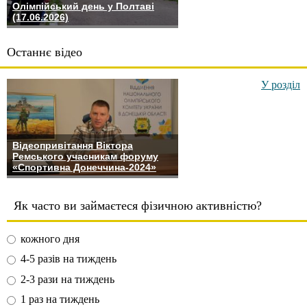
Олімпійський день у Полтаві
(17.06.2026)
Останнє відео
У розділ
Відеопривітання Віктора
Ремського учасникам форуму
«Спортивна Донеччина-2024»
Як часто ви займаєтеся фізичною активністю?
кожного дня
4-5 разів на тиждень
2-3 рази на тиждень
1 раз на тиждень