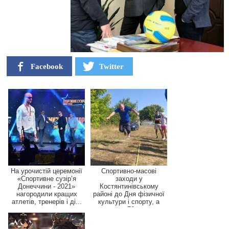
Facebook
Twitter
На урочистій церемонії
Спортивно-масові
«Спортивне сузір’я
заходи у
Донеччини - 2021»
Костянтинівському
нагородили кращих
районі до Дня фізичної
атлетів, тренерів і ді...
культури і спорту, а
також 70-ї р...