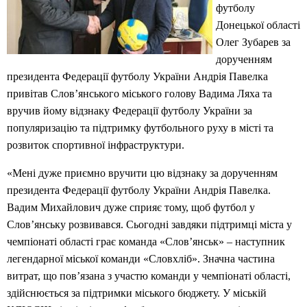
футболу
Донецької області
Олег Зубарев за
дорученням
президента Федерації футболу України Андрія Павелка
привітав Слов’янського міського голову Вадима Ляха та
вручив йому відзнаку Федерації футболу України за
популяризацію та підтримку футбольного руху в місті та
розвиток спортивної інфраструктури.
«Мені дуже приємно вручити цю відзнаку за дорученням
президента Федерації футболу України Андрія Павелка.
Вадим Михайлович дуже сприяє тому, щоб футбол у
Слов’янську розвивався. Сьогодні завдяки підтримці міста у
чемпіонаті області грає команда «Слов’янськ» – наступник
легендарної міської команди «Словхліб». Значна частина
витрат, що пов’язана з участю команди у чемпіонаті області,
здійснюється за підтримки міського бюджету. У міській