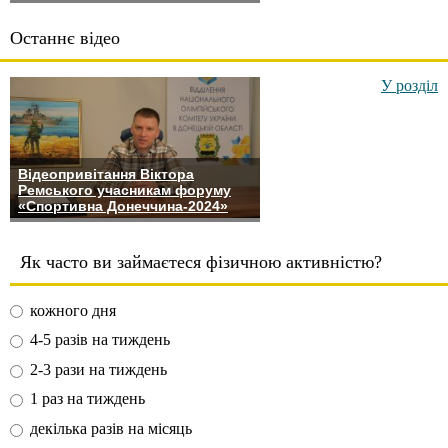
Останнє відео
У розділ
Відеопривітання Віктора
Ремського учасникам форуму
«Спортивна Донеччина-2024»
Як часто ви займаєтеся фізичною активністю?
кожного дня
4-5 разів на тиждень
2-3 рази на тиждень
1 раз на тиждень
декілька разів на місяць