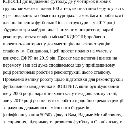
КДЮСШ діє відділення футболу, де у чотирьох вікових
групах займається понад 100 дітей, які постійно беруть участь
у регіональних та обласних турнірах. Також багато робиться і
для поліпшення футбольної інфраструктури – у 2017 році
збудовано три майданчика зі штучним покриттям; наразі
реконструюється стадіон міської КДЮСШ; зроблено
проектно-кошторисну документацію на реконструкцію
стадіону ім. Скиданова, і цей проект подано на участь у
конкурсі ДФРР на 2019 рік. Проект має непогані шанси на
перемогу, і ми всі дуже сподіваємося що у прийдешньому
році розпочнемо роботи з реконструкції цього стадіону.
Проведено велику роботу щодо підготовки для реконструкції
футбольного майданчика в ЗОШ №17, який був збудований
ще у 2006 році і наразі знаходиться у незадовільному стані,
але у 2019 році розпочнуться роботи щодо його реконструкції
за рахунок державного і місцевого бюджетів
(співфінансування 50/50). Дякую Вам, Вадиме Михайловичу,
за сприяння, підтримку та розвиток футболу в Слов’янську та