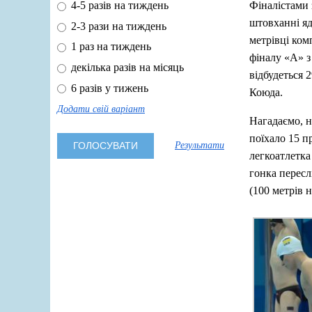
Фіналістами 
4-5 разів на тиждень
штовханні яд
2-3 рази на тиждень
метрівці ком
1 раз на тиждень
фіналу «A» з
декілька разів на місяць
відбудеться 
6 разів у тижень
Коюда.
Додати свій варіант
Нагадаємо, н
поїхало 15 п
Результати
легкоатлетка
гонка пересл
(100 метрів 