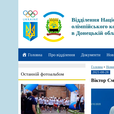
Відділення Наці
олімпійського к
в Донецькій обл
Головна
Про відділення
Документи
Нов
Головна
»
Нови
2021-08-28
Останній фотоальбом
Віктор См