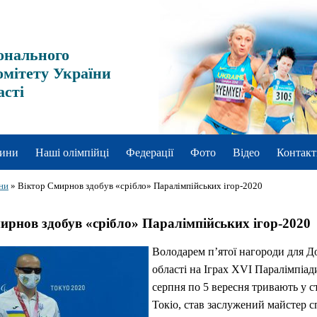
онального
омітету України
асті
ини
Наші олімпійці
Федерації
Фото
Відео
Контакт
ни
»
Віктор Смирнов здобув «срібло» Паралімпійських ігор-2020
ирнов здобув «срібло» Паралімпійських ігор-2020
Володарем п’ятої нагороди для Д
області на Іграх XVI Паралімпіади
серпня по 5 вересня тривають у с
Токіо, став заслужений майстер с