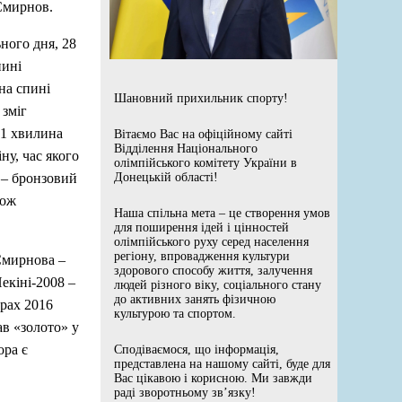
Смирнов.
ного дня, 28
нині
на спині
Шановний прихильник спорту!
 зміг
 1 хвилина
Вітаємо Вас на офіційному сайті
Відділення Національного
у, час якого
олімпійського комітету України в
 – бронзовий
Донецькій області!
кож
Наша спільна мета – це створення умов
для поширення ідей і цінностей
олімпійського руху серед населення
регіону, впровадження культури
 Смирнова –
здорового способу життя, залучення
Пекіні-2008 –
людей різного віку, соціального стану
до активних занять фізичною
грах 2016
культурою та спортом.
ав «золото» у
ора є
Сподіваємося, що інформація,
представлена на нашому сайті, буде для
Вас цікавою і корисною. Ми завжди
раді зворотньому зв’язку!