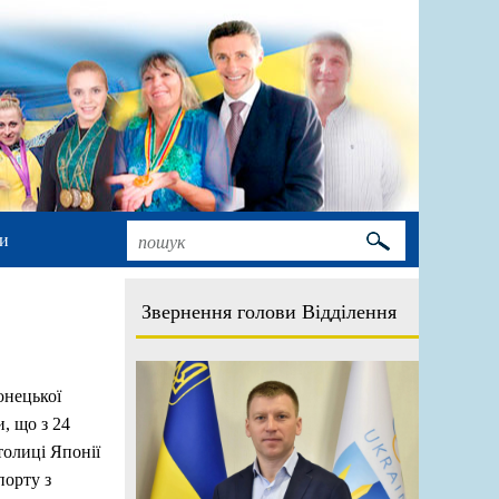
и
Звернення голови Відділення
онецької
, що з 24
толиці Японії
порту з