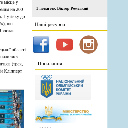
е місце у
З повагою, Віктор Ремський
омим на 200-
. Путівку до
2x), що
Наші ресурси
 Ярослав
цької області
значилися
Посилання
тьєв (трек,
ій Кліпперт