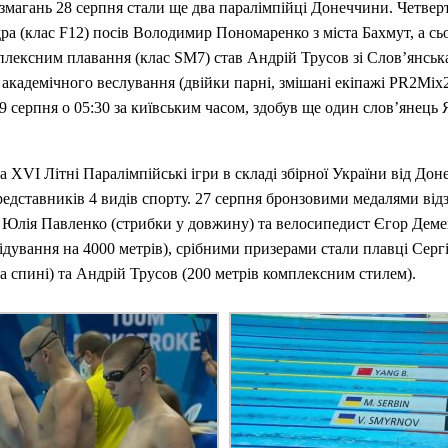
змагань 28 серпня стали ще два паралімпійці Донеччини. Четверт
ра (клас F12) посів Володимир Пономаренко з міста Бахмут, а сь
плексним плавання (клас SM7) став Андрій Трусов зі Слов’янська
 академічного веслування (двійки парні, змішані екіпажі PR2Mix
29 серпня о 05:30 за київським часом, здобув ще один слов’янець
а XVI Літні Паралімпійські ігри в складі збірної України від Доне
редставників 4 видів спорту. 27 серпня бронзовими медалями від
 Юлія Павленко (стрибки у довжину) та велосипедист Єгор Демен
ідування на 4000 метрів), срібними призерами стали плавці Серг
на спині) та Андрій Трусов (200 метрів комплексним стилем).