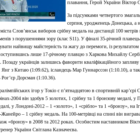
плавання, Герой України Віктор 
За підсумками четвертого змагаль
серпня, уродженець Донецька, а 
міста Слов’янськ виборов срібну медаль на дистанції 100 метрів 
менів з порушеннями зору (клас S11). У фіналі 35-річний плавець
вати найвищу майстерність та жагу до перемоги, із результатом
поступившись лише 17-річному плавцю з Харкова Михайлу Сербін
3. Позаду українців залишись фаворити кваліфікаційного запливу
 Янг з Китаю (1:09.62), ісландець Мар Гуннарссон (1:10.10), а та
 Рог’єр Дорсман (1:10.36).
алімпійських ігор у Токіо є п’ятнадцятою в спортивній кар’єрі
інах-2004 він здобув 5 золотих, 1 срібну та 1 бронзову медалі, у 
далі, у Лондоні-2012 – 1 «золото», 1 «срібло» та 1 «бронзу», на І
е-Жанейро – 1 срібну медаль. На 100-метрівці на спині він виграв
акож «бронзу» в 2008 та 2012 роках. Особистим наставником Вікт
ренер України Світлана Казначеєва.