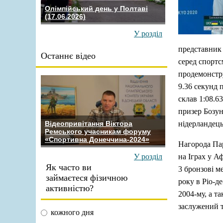
Олімпійський день у Полтаві
(17.06.2026)
У розділ
представник 
Останнє відео
серед спортс
продемонстру
9.36 секунд 
склав 1:08.6
призер Бозун
нідерландець
Відеопривітання Віктора
Ремського учасникам форуму
«Спортивна Донеччина-2024»
Нагорода Пар
на Іграх у Аф
У розділ
Як часто ви
3 бронзові ме
займаєтеся фізичною
року в Ріо-д
активністю?
2004-му, а т
заслужений т
кожного дня