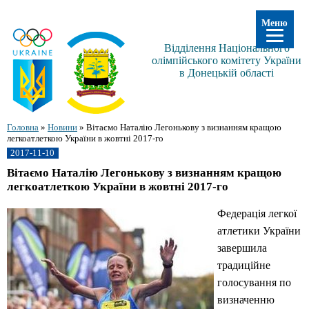
Меню
Відділення Національного
олімпійського комітету України
в Донецькій області
Головна
»
Новини
»
Вітаємо Наталію Легонькову з визнанням кращою
легкоатлеткою України в жовтні 2017-го
2017-11-10
Вітаємо Наталію Легонькову з визнанням кращою
легкоатлеткою України в жовтні 2017-го
Федерація легкої
атлетики України
завершила
традиційне
голосування по
визначенню