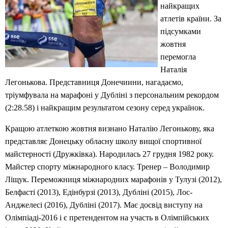
найкращих
атлетів країни. За
підсумками
жовтня
перемогла
Наталія
Легонькова. Представниця Донечиини, нагадаємо,
тріумфувала на марафоні у Дубліні з персональним рекордом
(2:28.58) і найкращим результатом сезону серед українок.
Кращою атлеткою жовтня визнано Наталію Легонькову, яка
представляє Донецьку обласну школу вищої спортивної
майстерності (Дружківка). Народилась 27 грудня 1982 року.
Майстер спорту міжнародного класу. Тренер – Володимир
Ліщук. Переможниця міжнародних марафонів у Тулузі (2012),
Белфасті (2013), Едінбурзі (2013), Дубліні (2015), Лос-
Анджелесі (2016), Дубліні (2017). Має досвід виступу на
Олімпіаді-2016 і є претендентом на участь в Олімпійських