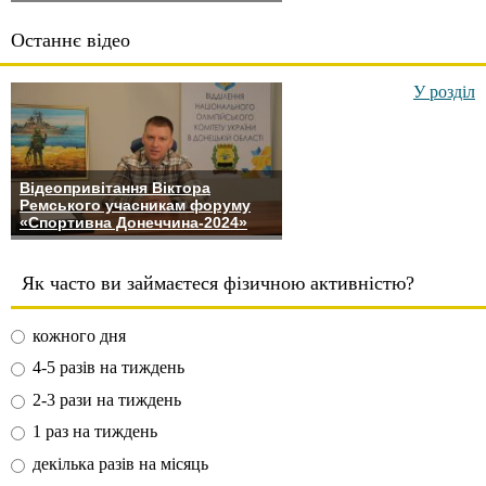
Останнє відео
У розділ
Відеопривітання Віктора
Ремського учасникам форуму
«Спортивна Донеччина-2024»
Як часто ви займаєтеся фізичною активністю?
кожного дня
4-5 разів на тиждень
2-3 рази на тиждень
1 раз на тиждень
декілька разів на місяць