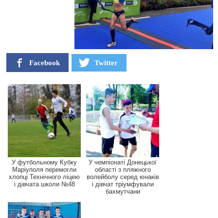
Facebook
Twitter
У футбольному Кубку
У чемпіонаті Донецької
Маріуполя перемогли
області з пляжного
хлопці Технічного ліцею
волейболу серед юнаків
і дівчата школи №48
і дівчат тріумфували
бахмутчани