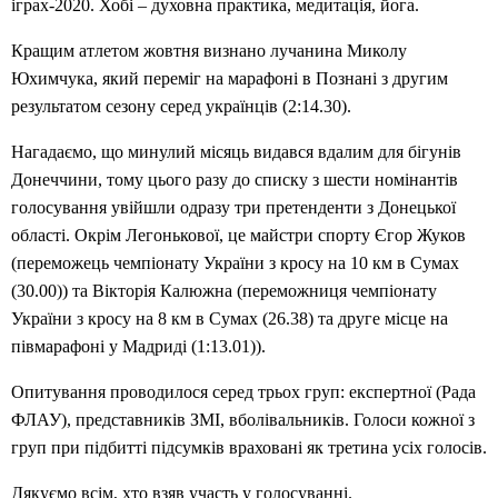
іграх-2020. Хобі – духовна практика, медитація, йога.
Кращим атлетом жовтня визнано лучанина Миколу
Юхимчука, який переміг на марафоні в Познані з другим
результатом сезону серед українців (2:14.30).
Нагадаємо, що минулий місяць видався вдалим для бігунів
Донеччини, тому цього разу до списку з шести номінантів
голосування увійшли одразу три претенденти з Донецької
області. Окрім Легонькової, це майстри спорту Єгор Жуков
(переможець чемпіонату України з кросу на 10 км в Сумах
(30.00)) та Вікторія Калюжна (переможниця чемпіонату
України з кросу на 8 км в Сумах (26.38) та друге місце на
півмарафоні у Мадриді (1:13.01)).
Опитування проводилося серед трьох груп: експертної (Рада
ФЛАУ), представників ЗМІ, вболівальників. Голоси кожної з
груп при підбитті підсумків враховані як третина усіх голосів.
Дякуємо всім, хто взяв участь у голосуванні.