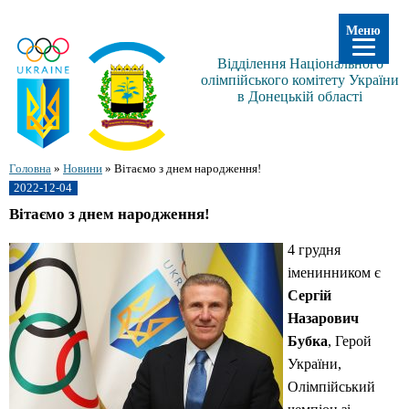
Меню
Відділення Національного
олімпійського комітету України
в Донецькій області
Головна
»
Новини
»
Вітаємо з днем народження!
2022-12-04
Вітаємо з днем народження!
4 грудня
іменинником є
Сергій
Назарович
Бубка
, Герой
України,
Олімпійський