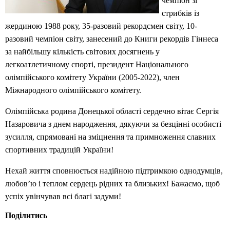
чемпіон зі
стрибків із
жердиною 1988 року, 35-разовий рекордсмен світу, 10-
разовий чемпіон світу, занесений до Книги рекордів Гіннеса
за найбільшу кількість світових досягнень у
легкоатлетичному спорті, президент Національного
олімпійського комітету України (2005-2022), член
Міжнародного олімпійського комітету.
Олімпійська родина Донецької області сердечно вітає Сергія
Назаровича з днем народження, дякуючи за безцінні особисті
зусилля, спрямовані на зміцнення та примноження славних
спортивних традицій України!
Нехай життя сповнюється надійною підтримкою однодумців,
любов’ю і теплом сердець рідних та близьких! Бажаємо, щоб
успіх увінчував всі благі задуми!
Поділитись