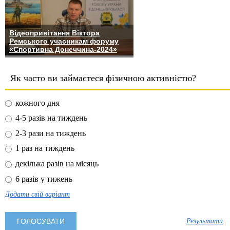
Відеопривітання Віктора
Ремського учасникам форуму
«Спортивна Донеччина-2024»
Як часто ви займаєтеся фізичною активністю?
кожного дня
4-5 разів на тиждень
2-3 рази на тиждень
1 раз на тиждень
декілька разів на місяць
6 разів у тижень
Додати свій варіант
Результати