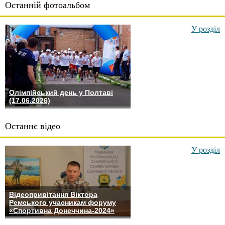
Останній фотоальбом
У розділ
Олімпійський день у Полтаві
(17.06.2026)
Останнє відео
У розділ
Відеопривітання Віктора
Ремського учасникам форуму
«Спортивна Донеччина-2024»