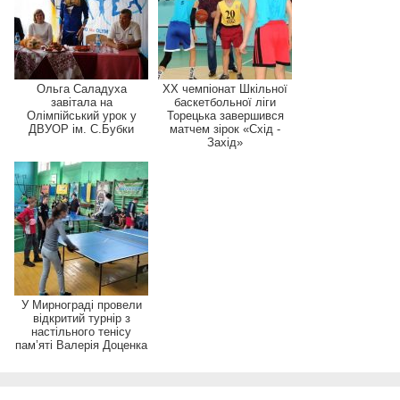
Ольга Саладуха
XX чемпіонат Шкільної
завітала на
баскетбольної ліги
Олімпійський урок у
Торецька завершився
ДВУОР ім. С.Бубки
матчем зірок «Схід -
Захід»
У Мирнограді провели
відкритий турнір з
настільного тенісу
пам’яті Валерія Доценка