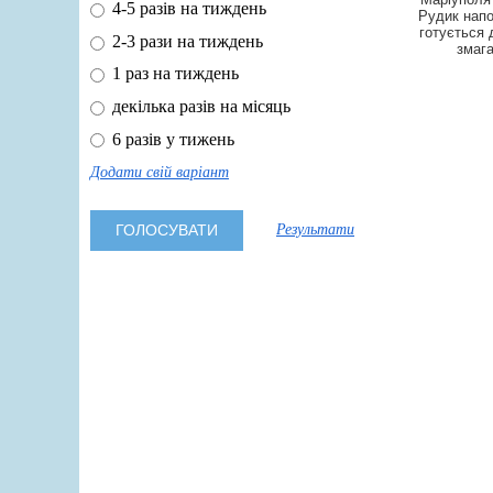
4-5 разів на тиждень
Рудик нап
готується 
2-3 рази на тиждень
змаг
1 раз на тиждень
декілька разів на місяць
6 разів у тижень
Додати свій варіант
Результати