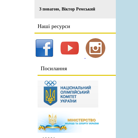
З повагою, Віктор Ремський
Наші ресурси
Посилання