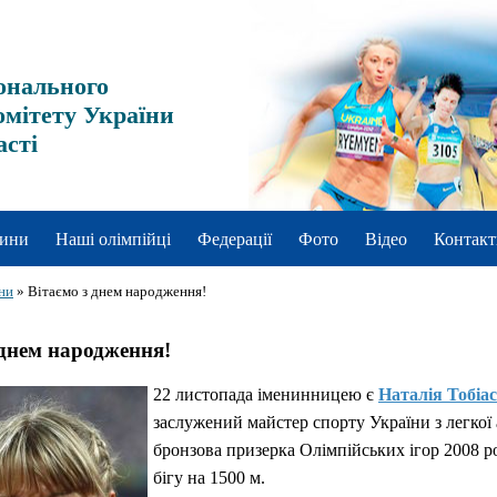
онального
омітету України
асті
ини
Наші олімпійці
Федерації
Фото
Відео
Контакт
ни
»
Вітаємо з днем народження!
 днем народження!
22 листопада іменинницею є
Наталія Тобіас
заслужений майстер спорту України з легкої
бронзова призерка Олімпійських ігор 2008 ро
бігу на 1500 м.