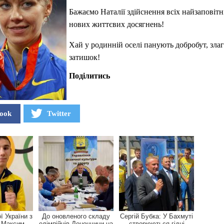
Бажаємо Наталії здійснення всіх найзаповітн
нових життєвих досягнень!
Хай у родинній оселі панують добробут, злаг
затишок!
Поділитись
ook
Twitter
ї України з
До оновленого складу
Сергій Бубка: У Бахмуті
 Максим
олімпійців Донеччини на
створюються гідні