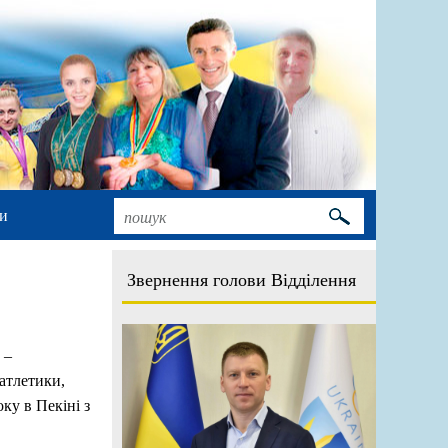
и
Звернення голови Відділення
–
 атлетики,
ку в Пекіні з