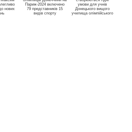
олегливо
Париж-2024 включено
умови для учнів
до нових
79 представників 15
Донецького вищого
ань
видів спорту
училища олімпійського
ре...