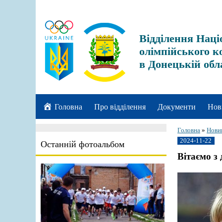
Відділення Наці
олімпійського к
в Донецькій обл
Головна
Про відділення
Документи
Нов
Головна
»
Нови
2024-11-22
Останній фотоальбом
Вітаємо з