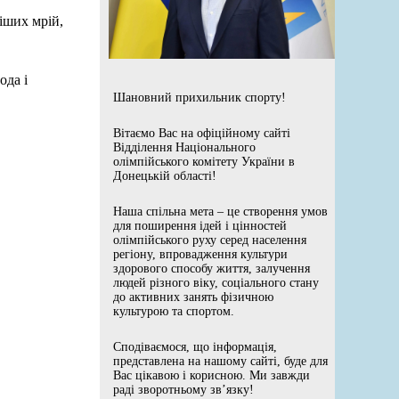
іших мрій,
ода і
Шановний прихильник спорту!
Вітаємо Вас на офіційному сайті
Відділення Національного
олімпійського комітету України в
Донецькій області!
Наша спільна мета – це створення умов
для поширення ідей і цінностей
олімпійського руху серед населення
регіону, впровадження культури
здорового способу життя, залучення
людей різного віку, соціального стану
до активних занять фізичною
культурою та спортом.
Сподіваємося, що інформація,
представлена на нашому сайті, буде для
Вас цікавою і корисною. Ми завжди
раді зворотньому зв’язку!