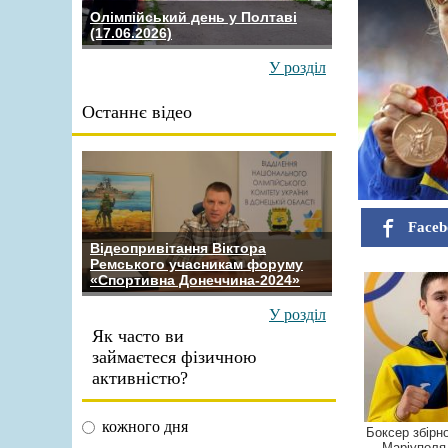
Олімпійський день у Полтаві
(17.06.2026)
У розділ
Останнє відео
Faceb
Відеопривітання Віктора
Ремського учасникам форуму
«Спортивна Донеччина-2024»
У розділ
Як часто ви
займаєтеся фізичною
активністю?
кожного дня
Боксер збірно
Маріуполя