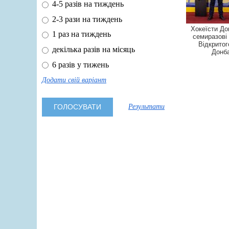
4-5 разів на тиждень
2-3 рази на тиждень
Хокеїсти До
1 раз на тиждень
семиразові
Відкритог
декілька разів на місяць
Донб
6 разів у тижень
Додати свій варіант
Результати