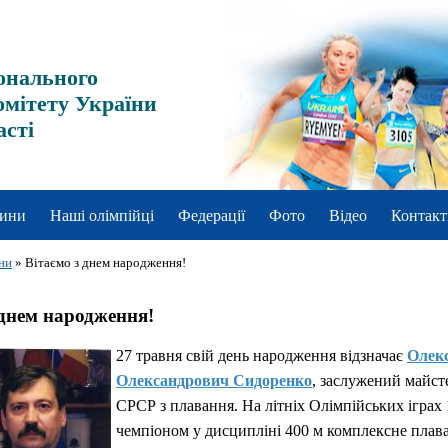
онального
омітету України
асті
ини
Наші олімпійці
Федерації
Фото
Відео
Контакт
ни
»
Вітаємо з днем народження!
 днем народження!
27 травня свій день народження відзначає
Олек
Олександрович Сидоренко
, заслужений майст
СРСР з плавання. На літніх Олімпійських іграх 
чемпіоном у дисципліні 400 м комплексне плав