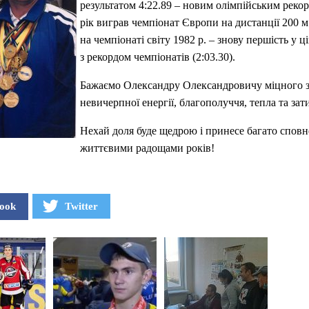
результатом 4:22.89 – новим олімпійським рекор
рік виграв чемпіонат Європи на дистанції 200 м (
на чемпіонаті світу 1982 р. – знову першість у ц
з рекордом чемпіонатів (2:03.30).
Бажаємо Олександру Олександровичу міцного з
невичерпної енергії, благополуччя, тепла та зат
Нехай доля буде щедрою і принесе багато спов
життєвими радощами років!
ook
Twitter