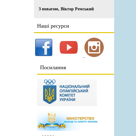
З повагою, Віктор Ремський
Наші ресурси
Посилання