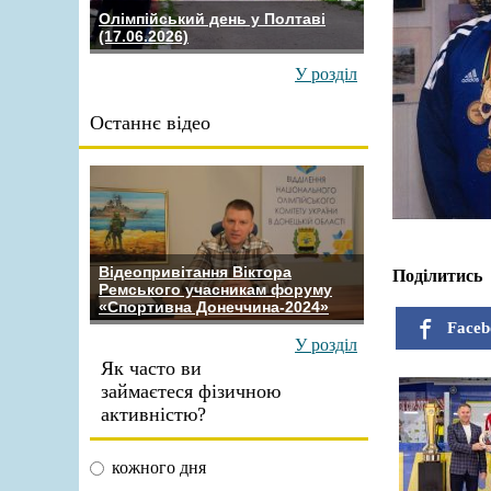
Олімпійський день у Полтаві
(17.06.2026)
У розділ
Останнє відео
Відеопривітання Віктора
Поділитись
Ремського учасникам форуму
«Спортивна Донеччина-2024»
Faceb
У розділ
Як часто ви
займаєтеся фізичною
активністю?
кожного дня