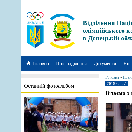
Відділення Наці
олімпійського к
в Донецькій обл
Головна
Про відділення
Документи
Нов
Головна
»
Нови
2018-05-27
Останній фотоальбом
Вітаємо з