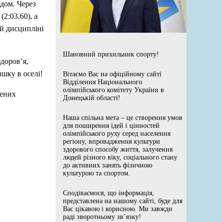
дом. Через
2:03.60), а
ій дисципліні
Шановний прихильник спорту!
доров’я,
ишку в оселі!
Вітаємо Вас на офіційному сайті
Відділення Національного
олімпійського комітету України в
нених
Донецькій області!
Наша спільна мета – це створення умов
для поширення ідей і цінностей
олімпійського руху серед населення
регіону, впровадження культури
здорового способу життя, залучення
людей різного віку, соціального стану
до активних занять фізичною
культурою та спортом.
Сподіваємося, що інформація,
представлена на нашому сайті, буде для
Вас цікавою і корисною. Ми завжди
раді зворотньому зв’язку!