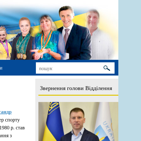
и
Звернення голови Відділення
сандр
ер спорту
1980 р. став
ання з