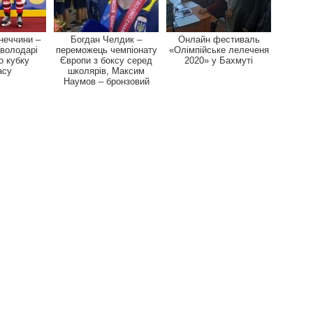
неччини –
Богдан Челдик –
Онлайн фестиваль
 володарі
переможець чемпіонату
«Олімпійське лелеченя
о кубку
Європи з боксу серед
2020» у Бахмуті
асу
школярів, Максим
Наумов – бронзовий
призе...