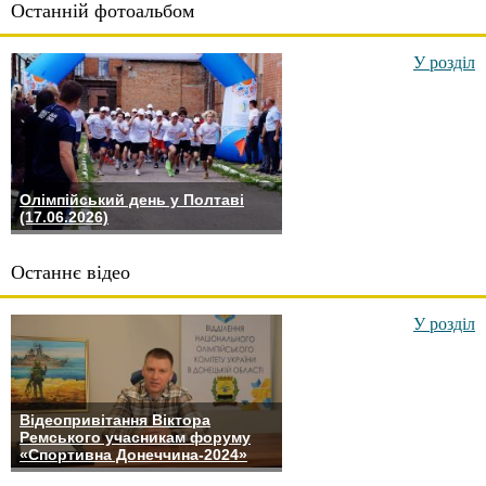
Останній фотоальбом
У розділ
Олімпійський день у Полтаві
(17.06.2026)
Останнє відео
У розділ
Відеопривітання Віктора
Ремського учасникам форуму
«Спортивна Донеччина-2024»