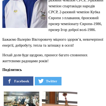
разовий чемпіон СРСР, 3-разовий
чемпіон спартакіади народів
СРСР, 2-разовий чемпіон Кубка
Європи з плавання, бронзовий
призер чемпіонату Європи-1986,
призер Ігор доброї волі-1986.
Бажаємо Валерію Вікторовичу міцного здоров’я, невичерпної
енергії, добробуту, тепла та затишку в оселі!
Нехай доля буде щедрою, принесе багато сповнених
життєвими радощами років!
Поділитись
Facebook
Twitter