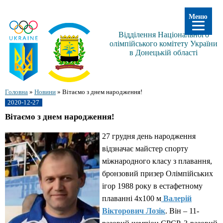
Меню
Відділення Національного
олімпійського комітету України
в Донецькій області
Головна
»
Новини
»
Вітаємо з днем народження!
2020-12-27
Вітаємо з днем народження!
27 грудня день народження
відзначає майстер спорту
міжнародного класу з плавання,
бронзовий призер Олімпійських
ігор 1988 року в естафетному
плаванні 4х100 м
Валерій
Вікторович Лозік
. Він – 11-