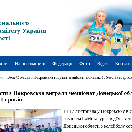
онального
омітету України
асті
ини
Наші олімпійці
Федерації
Фото
Відео
Контакт
ни
»
Волейболісти з Покровська виграли чемпіонат Донецької області серед юн
сти з Покровська виграли чемпіонат Донецької обл
 15 років
14-17 листопада у Покровську в
комплексі «Металург» відбувся ч
Донецької області з волейболу се