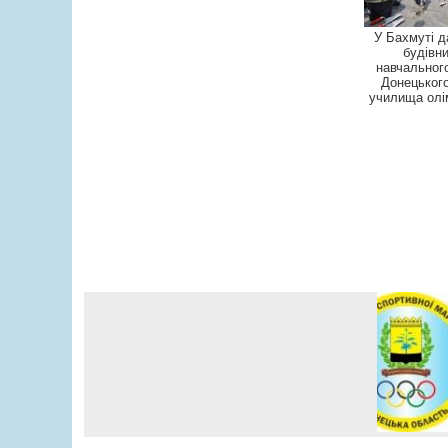
У Бахмуті д
будівн
навчальног
Донецьког
училища олі
резерв