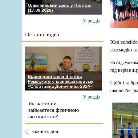
Олімпійський день у Полтаві
(17.06.2026)
У розділ
Останнє відео
Юні волейбол
взаємодію та
За підсумкам
під керівни
Відеопривітання Віктора
Ремського учасникам форуму
Срібні та бр
«Спортивна Донеччина-2024»
школи №1 Бах
У розділ
Як часто ви
займаєтеся фізичною
активністю?
кожного дня