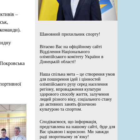
ктивів –
ськ,
 команди).
Шановний прихильник спорту!
андну
Вітаємо Вас на офіційному сайті
Відділення Національного
олімпійського комітету України в
Донецькій області!
 Покровська
Наша спільна мета – це створення умов
для поширення ідей і цінностей
спортивної
олімпійського руху серед населення
регіону, впровадження культури
здорового способу життя, залучення
людей різного віку, соціального стану
до активних занять фізичною
культурою та спортом.
Сподіваємося, що інформація,
представлена на нашому сайті, буде для
Вас цікавою і корисною. Ми завжди
раді зворотньому зв’язку!