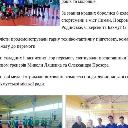
років та молодше.
За звання кращих боролися 6 коле
спортсмени з міст Лиман, Покров
Родинське, Сіверськ та Бахмут (2
істи продемонстрували гарну техніко-тактичну підготовку, ком
 жагу до перемоги.
и складних і насичених ігор перемогу святкували представники
цтвом тренерів Миколи Ляшенка та Олександра Прозора.
онзові медалі отримали вихованці комплексної дитячо-юнацької 
мутської міської ради.