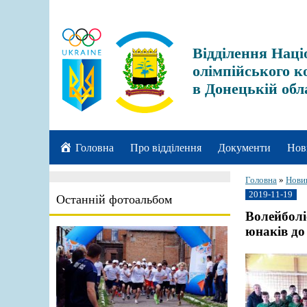
Відділення Наці
олімпійського к
в Донецькій обл
Головна
Про відділення
Документи
Нов
Головна
»
Нови
2019-11-19
Останній фотоальбом
Волейболі
юнаків до