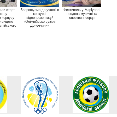
али старт
Запрошуємо до участі в
Фестиваль у Маріуполі
ицтву
конкурсі
поєднав музичні та
о корпусу
відеопрезентацій
спортивні серця
о вищого
«Олімпійське сузір’я
мпійського
Донеччини»
у...