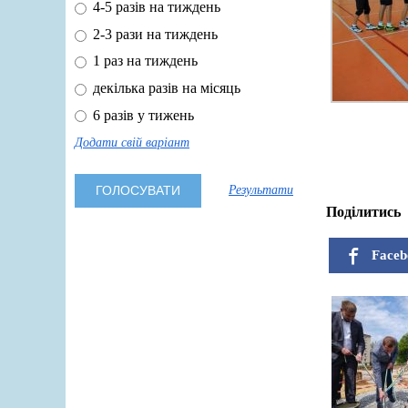
4-5 разів на тиждень
2-3 рази на тиждень
1 раз на тиждень
декілька разів на місяць
6 разів у тижень
Додати свій варіант
Результати
Поділитись
Faceb