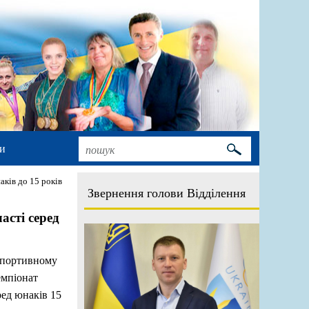
и
аків до 15 років
Звернення голови Відділення
асті серед
 спортивному
емпіонат
ред юнаків 15