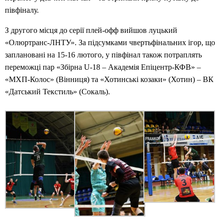
півфіналу.
З другого місця до серії плей-офф вийшов луцький
«Олюртранс-ЛНТУ». За підсумками чвертьфінальних ігор, що
заплановані на 15-16 лютого, у півфінал також потраплять
переможці пар «Збірна U-18 – Академія Епіцентр-КФВ» –
«МХП-Колос» (Вінниця) та «Хотинські козаки» (Хотин) – ВК
«Датський Текстиль» (Сокаль).