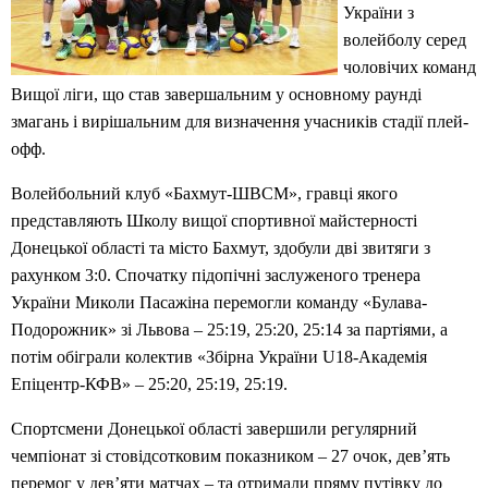
України з
волейболу серед
чоловічих команд
Вищої ліги, що став завершальним у основному раунді
змагань і вирішальним для визначення учасників стадії плей-
офф.
Волейбольний клуб «Бахмут-ШВСМ», гравці якого
представляють Школу вищої спортивної майстерності
Донецької області та місто Бахмут, здобули дві звитяги з
рахунком 3:0. Спочатку підопічні заслуженого тренера
України Миколи Пасажіна перемогли команду «Булава-
Подорожник» зі Львова – 25:19, 25:20, 25:14 за партіями, а
потім обіграли колектив «Збірна України U18-Академія
Епіцентр-КФВ» – 25:20, 25:19, 25:19.
Спортсмени Донецької області завершили регулярний
чемпіонат зі стовідсотковим показником – 27 очок, дев’ять
перемог у дев’яти матчах – та отримали пряму путівку до