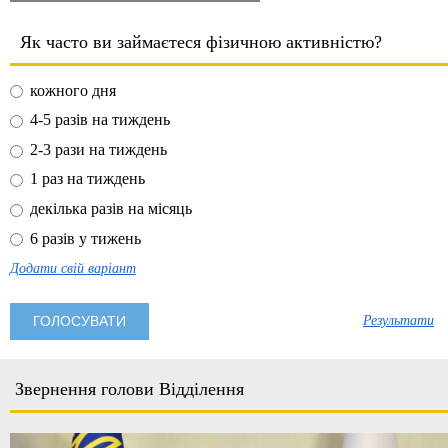
Як часто ви займаєтеся фізичною активністю?
кожного дня
4-5 разів на тиждень
2-3 рази на тиждень
1 раз на тиждень
декілька разів на місяць
6 разів у тижень
Додати свій варіант
Результати
Звернення голови Відділення