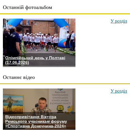
Останній фотоальбом
У розділ
Олімпійський день у Полтаві
(17.06.2026)
Останнє відео
У розділ
Відеопривітання Віктора
Ремського учасникам форуму
«Спортивна Донеччина-2024»