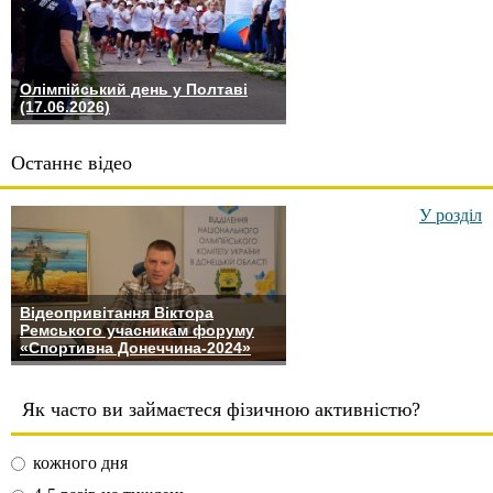
Олімпійський день у Полтаві
(17.06.2026)
Останнє відео
У розділ
Відеопривітання Віктора
Ремського учасникам форуму
«Спортивна Донеччина-2024»
Як часто ви займаєтеся фізичною активністю?
кожного дня