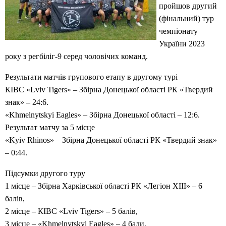
пройшов другий
(фінальний) тур
чемпіонату
України 2023
року з регбіліг-9 серед чоловічих команд.
Результати матчів групового етапу в другому турі
КІВС «Lviv Tigers» – Збірна Донецької області РК «Твердий
знак» – 24:6.
«Khmelnytskyi Eagles» – Збірна Донецької області – 12:6.
Результат матчу за 5 місце
«Kyiv Rhinos» – Збірна Донецької області РК «Твердий знак»
– 0:44.
Підсумки другого туру
1 місце – Збірна Харківської області РК «Легіон XIII» – 6
балів,
2 місце – КІВС «Lviv Tigers» – 5 балів,
3 місце – «Khmelnytskyi Eagles» – 4 бали,