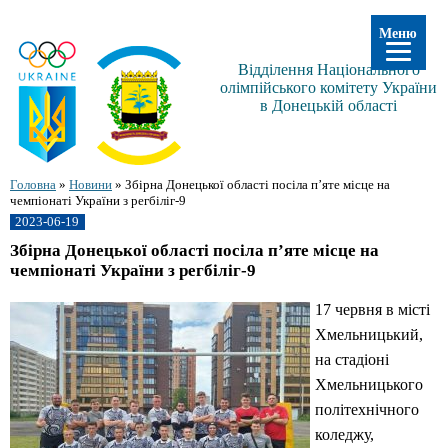
Меню
Відділення Національного
олімпійського комітету України
в Донецькій області
Головна
»
Новини
»
Збірна Донецької області посіла п’яте місце на
чемпіонаті України з регбіліг-9
2023-06-19
Збірна Донецької області посіла п’яте місце на
чемпіонаті України з регбіліг-9
17 червня в місті
Хмельницький,
на стадіоні
Хмельницького
політехнічного
коледжу,