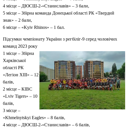
4 місце – ДЮСШ-2-«Станиславів» – 3 бали,
5 місце – Збірна команда Донецької області РК «Твердий
знак» – 2 бали,
6 місце – «Kyiv Rhinos» – 1 бал.
Підсумки чемпіонату України з регбіліг-9 серед чоловічих
команд 2023 року
1 місце – Збірна
Харківської
області РК
«Легіон XIII» – 12
балів,
2 місце – КІВС
«Lviv Tigers» – 10
балів,
3 місце –
«Khmelnytskyi Eagles» – 8 балів,
4 місце – ДЮСШ-2-«Станиславів» – 6 балів,