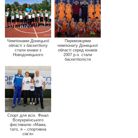
Чемпіонами Донецької
Переможцями
області з баскетболу
чемпіонату Донецької
стали юнаки з
області серед юнаків
Новодонецького
2007 р.н. стали
баскетболісти
Маріуполя
Спорт для всіх. Фінал
Всеукраїнського
фестивалю «Мама,
тато, я – спортивна
сім’я»