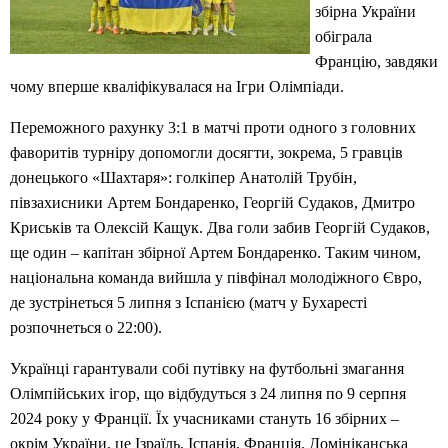
збірна України
обіграла
Францію, завдяки
чому вперше кваліфікувалася на Ігри Олімпіади.
Переможного рахунку 3:1 в матчі проти одного з головних
фаворитів турніру допомогли досягти, зокрема, 5 гравців
донецького «Шахтаря»: голкіпер Анатолій Трубін,
півзахисники Артем Бондаренко, Георгій Судаков, Дмитро
Криськів та Олексій Кащук. Два голи забив Георгій Судаков,
ще один – капітан збірної Артем Бондаренко. Таким чином,
національна команда вийшла у півфінал молодіжного Євро,
де зустрінеться 5 липня з Іспанією (матч у Бухаресті
розпочнеться о 22:00).
Українці гарантували собі путівку на футбольні змагання
Олімпійських ігор, що відбудуться з 24 липня по 9 серпня
2024 року у Франції. Їх учасниками стануть 16 збірних –
окрім України, це Ізраїль, Іспанія, Франція, Домініканська