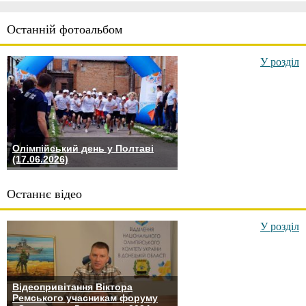
Останній фотоальбом
У розділ
Олімпійський день у Полтаві
(17.06.2026)
Останнє відео
У розділ
Відеопривітання Віктора
Ремського учасникам форуму