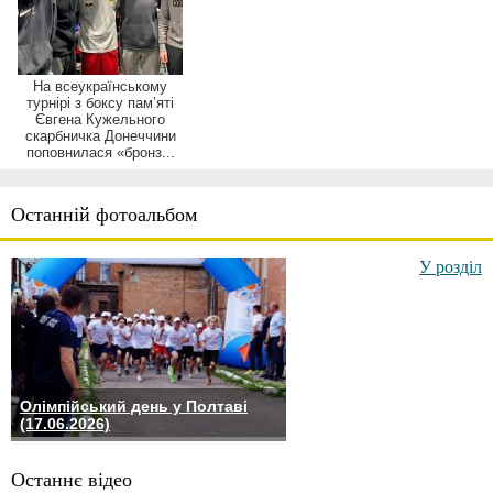
На всеукраїнському
турнірі з боксу памʼяті
Євгена Кужельного
скарбничка Донеччини
поповнилася «бронз...
Останній фотоальбом
У розділ
Олімпійський день у Полтаві
(17.06.2026)
Останнє відео