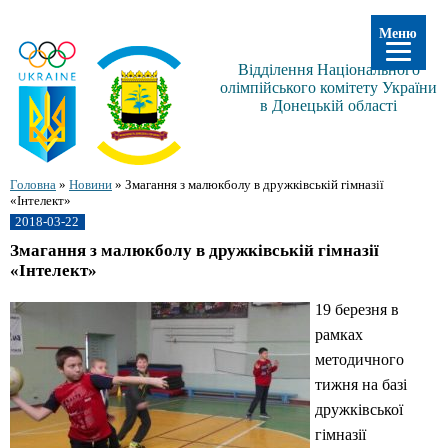
Меню
Відділення Національного
олімпійського комітету України
в Донецькій області
Головна
»
Новини
»
Змагання з малюкболу в дружківській гімназії
«Інтелект»
2018-03-22
Змагання з малюкболу в дружківській гімназії
«Інтелект»
19 березня в
рамках
методичного
тижня на базі
дружківської
гімназії