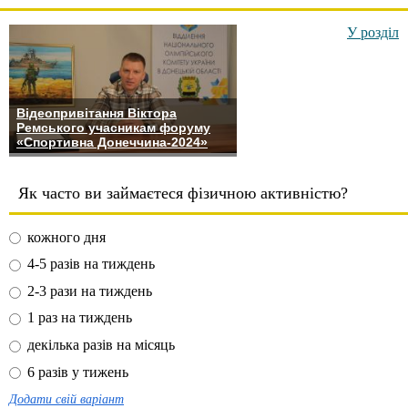
У розділ
Відеопривітання Віктора
Ремського учасникам форуму
«Спортивна Донеччина-2024»
Як часто ви займаєтеся фізичною активністю?
кожного дня
4-5 разів на тиждень
2-3 рази на тиждень
1 раз на тиждень
декілька разів на місяць
6 разів у тижень
Додати свій варіант