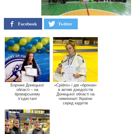
Facebook
Twitter
Борчині Донецької
«Срібло» і дві «бронзи»
області – на
в активі дзюдоїстів
броварському
Донецької області на
п’єдесталі
чемпіонаті України
серед кадетів