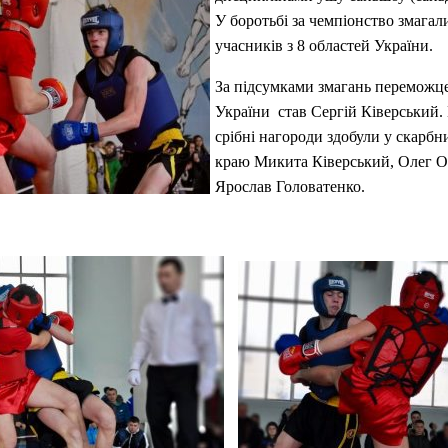
У боротьбі за чемпіонство змагал
учасників з 8 областей України.
За підсумками змагань переможц
України став Сергій Ківерський.
срібні нагороди здобули у скарб
краю Микита Ківерський, Олег О
Ярослав Головатенко.