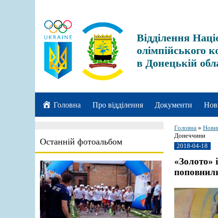
Відділення Наці
олімпійського к
в Донецькій обл
Головна
Про відділення
Документи
Нов
Головна
»
Нови
Донеччини
Останній фотоальбом
2018-04-18
«Золото» 
поповнил