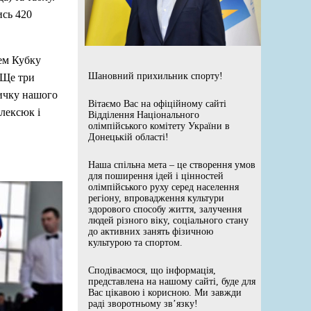
ись 420
ем Кубку
Шановний прихильник спорту!
 Ще три
ничку нашого
Вітаємо Вас на офіційному сайті
лексюк і
Відділення Національного
олімпійського комітету України в
Донецькій області!
Наша спільна мета – це створення умов
для поширення ідей і цінностей
олімпійського руху серед населення
регіону, впровадження культури
здорового способу життя, залучення
людей різного віку, соціального стану
до активних занять фізичною
культурою та спортом.
Сподіваємося, що інформація,
представлена на нашому сайті, буде для
Вас цікавою і корисною. Ми завжди
раді зворотньому зв’язку!