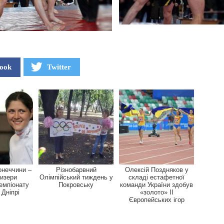
ook
Twitter
онеччини –
Різнобарвний
Олексій Поздняков у
ризери
Олімпійський тиждень у
складі естафетної
чемпіонату
Покровську
команди України здобув
 Дніпрі
«золото» II
Європейських ігор