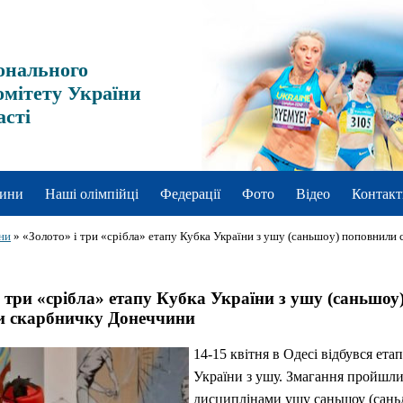
онального
омітету України
асті
ини
Наші олімпійці
Федерації
Фото
Відео
Контакт
ни
»
«Золото» і три «срібла» етапу Кубка України з ушу (саньшоу) поповнили
і три «срібла» етапу Кубка України з ушу (саньшоу
и скарбничку Донеччини
14-15 квітня в Одесі відбувся ета
України з ушу. Змагання пройшли
дисциплінами ушу саньшоу (саньда