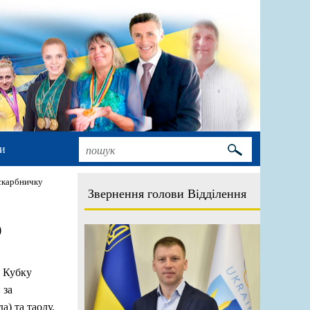
и
 скарбничку
Звернення голови Відділення
)
п Кубку
 за
) та таолу.