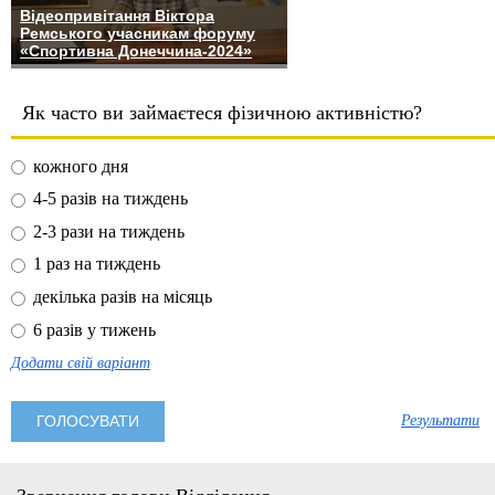
Відеопривітання Віктора
Ремського учасникам форуму
«Спортивна Донеччина-2024»
Як часто ви займаєтеся фізичною активністю?
кожного дня
4-5 разів на тиждень
2-3 рази на тиждень
1 раз на тиждень
декілька разів на місяць
6 разів у тижень
Додати свій варіант
Результати