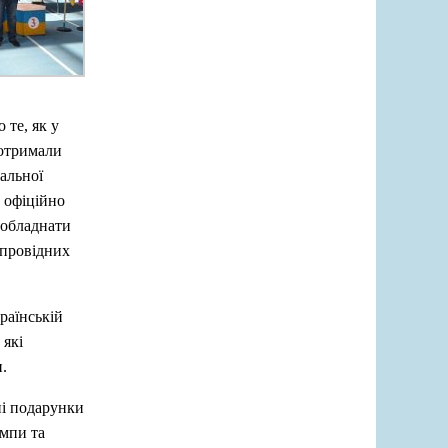
 те, як у
 отримали
альної
 офіційно
 обладнати
 провідних
раїнській
 які
.
ні подарунки
ампи та