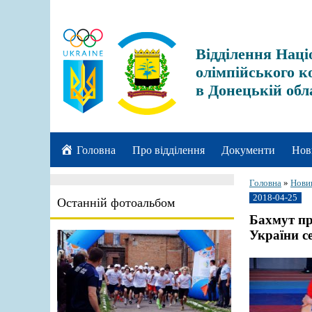
Відділення Наці
олімпійського к
в Донецькій обл
Головна
Про відділення
Документи
Нов
Головна
»
Нови
2018-04-25
Останній фотоальбом
Бахмут пр
України с