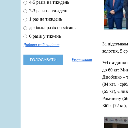
4-5 разів на тиждень
2-3 рази на тиждень
1 раз на тиждень
декілька разів на місяць
6 разів у тижень
За підсумкам
Додати свій варіант
золотих, 5 с
Результати
Усі сходинки
до 60 кг: Ми
Дзюбенко – т
(84 кг), «ср
(65 кг), Єли
Ракицяну (66
Бібік (72 кг)