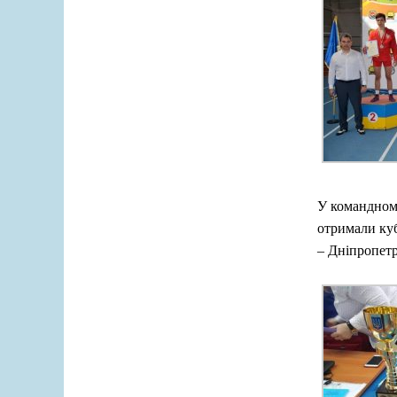
У командному
отримали куб
– Дніпропет