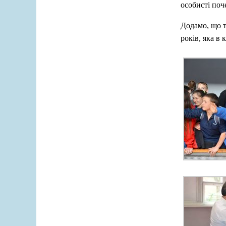
особисті поч
Додамо, що т
років, яка в 