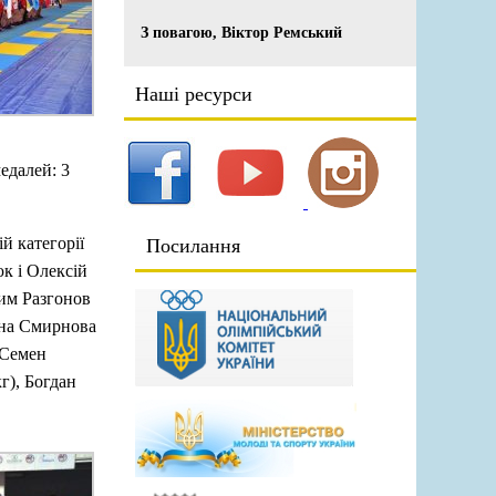
З повагою, Віктор Ремський
Наші ресурси
едалей: 3
й категорії
Посилання
к і Олексій
сим Разгонов
тяна Смирнова
 Семен
г), Богдан