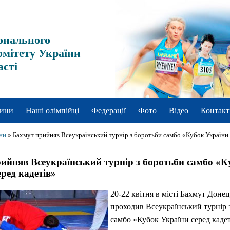
онального
омітету України
асті
ини
Наші олімпійці
Федерації
Фото
Відео
Контакт
ни
»
Бахмут прийняв Всеукраїнський турнір з боротьби самбо «Кубок України 
ийняв Всеукраїнський турнір з боротьби самбо «К
еред кадетів»
20-22 квітня в місті Бахмут Донец
проходив Всеукраїнський турнір 
самбо «Кубок України серед кадет