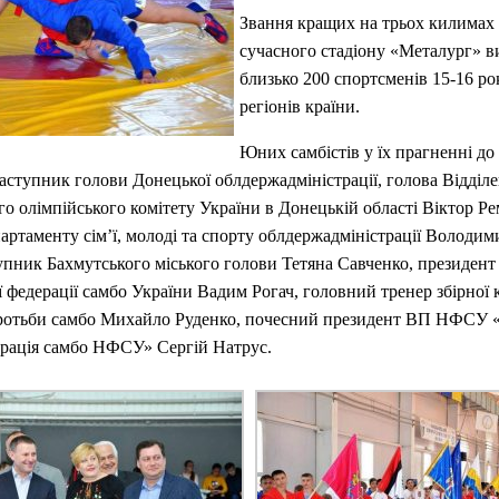
Звання кращих на трьох килимах 
сучасного стадіону «Металург» 
близько 200 спортсменів 15-16 рок
регіонів країни.
Юних самбістів у їх прагненні до
аступник голови Донецької облдержадміністрації, голова Відділ
о олімпійського комітету України в Донецькій області Віктор Р
артаменту сім’ї, молоді та спорту облдержадміністрації Володи
пник Бахмутського міського голови Тетяна Савченко, президент
 федерації самбо України Вадим Рогач, головний тренер збірної
оротьби самбо Михайло Руденко, почесний президент ВП НФСУ 
ерація самбо НФСУ» Сергій Натрус.