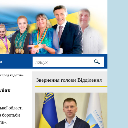
и
серед кадетів»
Звернення голови Відділення
убок
ької області
з боротьби
ів».