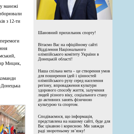
у манежі
виборювали
ів з 12-ти
Шановний прихильник спорту!
 перемоги
Вітаємо Вас на офіційному сайті
ення
Відділення Національного
олімпійського комітету України в
емський,
Донецькій області!
мир Мицик,
Наша спільна мета – це створення умов
для поширення ідей і цінностей
 команди
олімпійського руху серед населення
«Донецька
регіону, впровадження культури
здорового способу життя, залучення
людей різного віку, соціального стану
до активних занять фізичною
культурою та спортом.
Сподіваємося, що інформація,
представлена на нашому сайті, буде для
Вас цікавою і корисною. Ми завжди
раді зворотньому зв’язку!