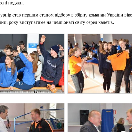
есні подяки.
урнір став першим етапом відбору в збірну команди України вік
кінці року виступатиме на чемпіонаті світу серед кадетів.