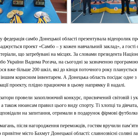
ру федерація самбо Донецької області презентувала відеоролик про
ваджується проект «Самбо – у кожен навчальний заклад», а гості
теріали, що затребувані на місцях. За словами президента Націон
мбо України Вадима Рогача, на сьогодні за зазначеною програмою
ося вже більше 200 шкіл, які до кінця поточного року планується
іншим корисним інвентарем. А Донецька область посідає одне з
ізації проекту, плідно працюючи в цьому напрямку й надалі.
затори провели захоплюючий конкурс, присвячений світовій і ук
, а також нюансам правил цього виду спорту. Ті хлопці та дівчата,
дповідали на запитання, отримали в подарунок фірмові футболки
магань, після нагородження переможців, гостям вручили пам’ят
о привітне місто Бахмут Донецької області: славнозвісні соляні л