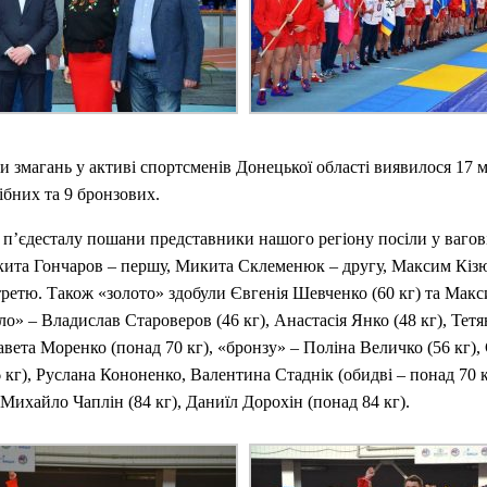
и змагань у активі спортсменів Донецької області виявилося 17 м
рібних та 9 бронзових.
 п’єдесталу пошани представники нашого регіону посіли у вагові
кита Гончаров – першу, Микита Склеменюк – другу, Максим Кізю
ретю. Також «золото» здобули Євгенія Шевченко (60 кг) та Мак
ібло» – Владислав Староверов (46 кг), Анастасія Янко (48 кг), Те
завета Моренко (понад 70 кг), «бронзу» – Поліна Величко (56 кг),
 кг), Руслана Кононенко, Валентина Стаднік (обидві – понад 70 к
, Михайло Чаплін (84 кг), Даниїл Дорохін (понад 84 кг).