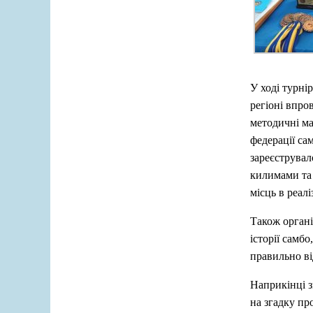
У ході турні
регіоні впро
методичні ма
федерації са
зареєструвал
килимами та 
місць в реал
Також органі
історії самбо
правильно ві
Наприкінці з
на згадку пр