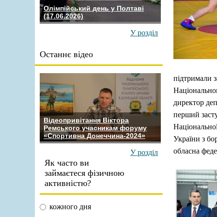
Олімпійський день у Полтаві
(17.06.2026)
У розділ
Останнє відео
підтримали з
Національног
директор деп
перший засту
Відеопривітання Віктора
Національної
Ремського учасникам форуму
«Спортивна Донеччина-2024»
України з б
обласна фед
У розділ
Як часто ви
займаєтеся фізичною
активністю?
кожного дня