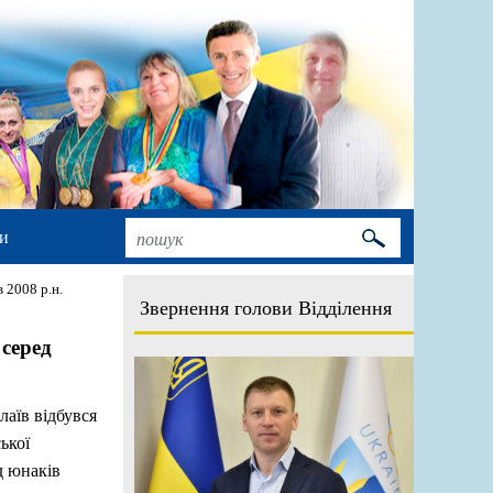
и
 2008 р.н.
Звернення голови Відділення
серед
лаїв відбувся
ької
д юнаків