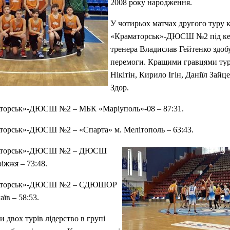
2008 року народження.
У чотирьох матчах другого туру
«Краматорськ»-ДЮСШ №2 під ке
тренера Владислав Гейтенко здоб
перемоги. Кращими гравцями тур
Нікітін, Кирило Ігін, Даніїл Зайц
Здор.
орськ»-ДЮСШ №2 – МБК «Маріуполь»-08 – 87:31.
орськ»-ДЮСШ №2 – «Спарта» м. Мелітополь – 63:43.
аторськ»-ДЮСШ №2 – ДЮСШ
іжжя – 73:48.
аторськ»-ДЮСШ №2 – СДЮШОР
їв – 58:53.
и двох турів лідерство в групі