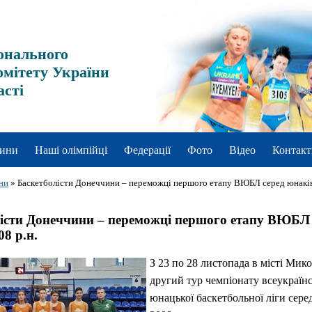
онального
омітету України
асті
ини
Наші олімпійці
Федерації
Фото
Відео
Контакт
ни
»
Баскетболісти Донеччини – переможці першого етапу ВЮБЛ серед юнаків
істи Донеччини – переможці першого етапу ВЮБЛ 
8 р.н.
З 23 по 28 листопада в місті Мико
другий тур чемпіонату всеукраїнс
юнацької баскетбольної ліги сере