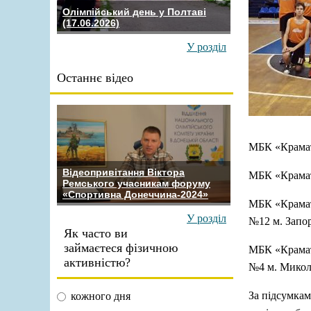
Олімпійський день у Полтаві
(17.06.2026)
У розділ
Останнє відео
МБК «Крамат
Відеопривітання Віктора
МБК «Крамат
Ремського учасникам форуму
«Спортивна Донеччина-2024»
МБК «Крам
У розділ
№12 м. Запор
Як часто ви
займаєтеся фізичною
МБК «Крам
активністю?
№4 м. Микола
За підсумкам
кожного дня