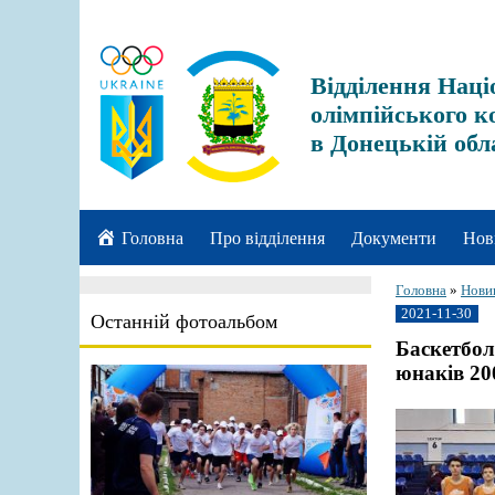
Відділення Наці
олімпійського к
в Донецькій обл
Головна
Про відділення
Документи
Нов
Головна
»
Нови
2021-11-30
Останній фотоальбом
Баскетбол
юнаків 200