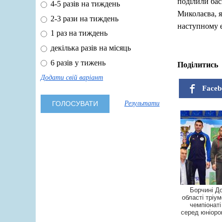
поділили бас
4-5 разів на тиждень
Миколаєва, я
2-3 рази на тиждень
наступному е
1 раз на тиждень
декілька разів на місяць
6 разів у тижень
Поділитись
Додати свій варіант
Faceb
Результати
Борчині Д
області тріу
чемпіонаті
серед юніоро