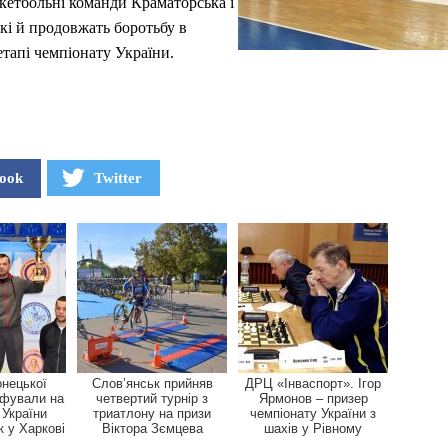
кетбольні команди Краматорська і
кі й продовжать боротьбу в
тапі чемпіонату України.
ook
Twitter
онецької
Слов’янськ прийняв
ДРЦ «Інваспорт». Ігор
мфували на
четвертий турнір з
Ярмонов – призер
 України
триатлону на призи
чемпіонату України з
к у Харкові
Віктора Зємцева
шахів у Рівному