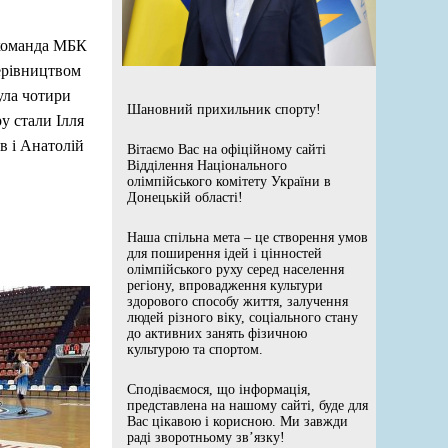
 команда МБК
рівництвом
ула чотири
Шановний прихильник спорту!
у стали Ілля
ев і Анатолій
Вітаємо Вас на офіційному сайті
Відділення Національного
олімпійського комітету України в
Донецькій області!
Наша спільна мета – це створення умов
для поширення ідей і цінностей
олімпійського руху серед населення
регіону, впровадження культури
здорового способу життя, залучення
людей різного віку, соціального стану
до активних занять фізичною
культурою та спортом.
Сподіваємося, що інформація,
представлена на нашому сайті, буде для
Вас цікавою і корисною. Ми завжди
раді зворотньому зв’язку!