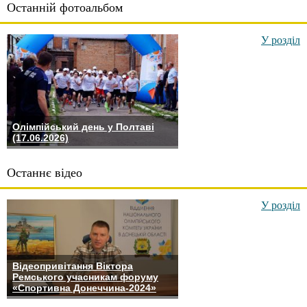
Останній фотоальбом
У розділ
Олімпійський день у Полтаві
(17.06.2026)
Останнє відео
У розділ
Відеопривітання Віктора
Ремського учасникам форуму
«Спортивна Донеччина-2024»