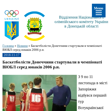
Меню
Відділення Національного
олімпійського комітету України
в Донецькій області
Головна
»
Новини
»
Баскетболісти Донеччини стартували в чемпіонаті
ВЮБЛ серед юнаків 2006 р.н.
2018-11-17
Баскетболісти Донеччини стартували в чемпіонаті
ВЮБЛ серед юнаків 2006 р.н.
З 9 по 11
листопада в місті
Запоріжжя
відбувся перший
тур
Всеукраїнської