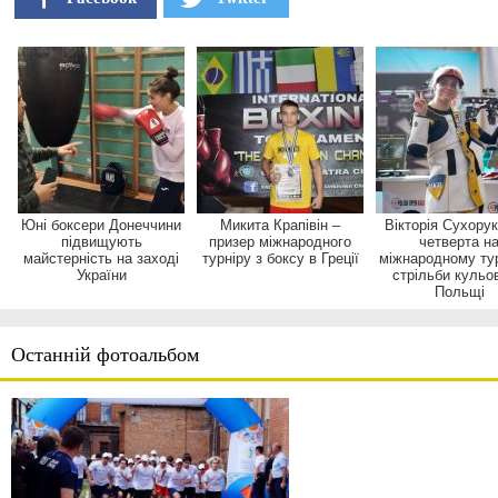
Юні боксери Донеччини
Микита Крапівін –
Вікторія Сухору
підвищують
призер міжнародного
четверта н
майстерність на заході
турніру з боксу в Греції
міжнародному турн
України
стрільби кульов
Польщі
Останній фотоальбом