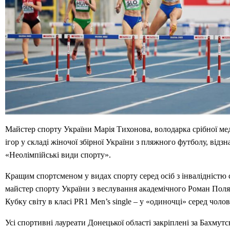
Майстер спорту України Марія Тихонова, володарка срібної мед
ігор у складі жіночої збірної України з пляжного футболу, відзна
«Неолімпійські види спорту».
Кращим спортсменом у видах спорту серед осіб з інвалідністю
майстер спорту України з веслування академічного Роман Пол
Кубку світу в класі PR1 Men’s single – у «одиночці» серед чолов
Усі спортивні лауреати Донецької області закріплені за Бахмут