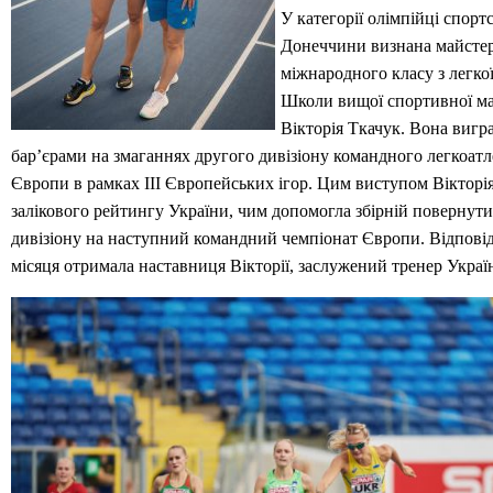
У категорії олімпійці спор
Донеччини визнана майстер
міжнародного класу з легко
Школи вищої спортивної ма
Вікторія Ткачук. Вона вигра
бар’єрами на змаганнях другого дивізіону командного легкоат
Європи в рамках III Європейських ігор. Цим виступом Вікторія
залікового рейтингу України, чим допомогла збірній повернут
дивізіону на наступний командний чемпіонат Європи. Відповід
місяця отримала наставниця Вікторії, заслужений тренер Укра