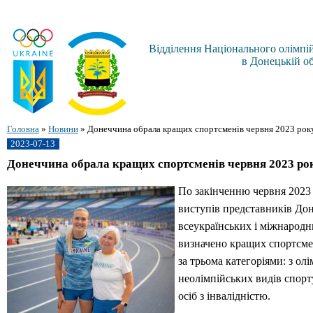
Відділення Національного олімпій
в Донецькій об
Головна
»
Новини
»
Донеччина обрала кращих спортсменів червня 2023 рок
2023-07-13
Донеччина обрала кращих спортсменів червня 2023 ро
По закінченню червня 2023
виступів представників Дон
всеукраїнських і міжнародн
визначено кращих спортсмен
за трьома категоріями: з ол
неолімпійських видів спорту
осіб з інвалідністю.