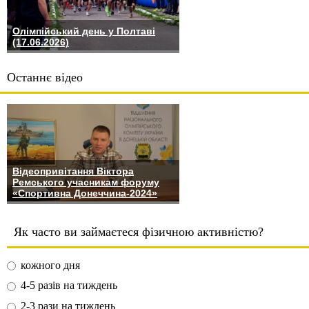
Олімпійський день у Полтаві
(17.06.2026)
Останнє відео
Відеопривітання Віктора
Ремського учасникам форуму
«Спортивна Донеччина-2024»
Як часто ви займаєтеся фізичною активністю?
кожного дня
4-5 разів на тиждень
2-3 рази на тиждень