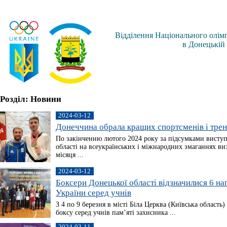
Відділення Національного олімп
в Донецькій 
Розділ: Новини
2024-03-12
Донеччина обрала кращих спортсменів і трен
По закінченню лютого 2024 року за підсумками виступ
області на всеукраїнських і міжнародних змаганнях в
місяця ...
2024-03-12
Боксери Донецької області відзначилися 6 на
України серед учнів
З 4 по 9 березня в місті Біла Церква (Київська область)
боксу серед учнів пам’яті захисника ...
2024-03-11