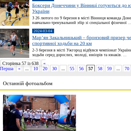
Боксери Донеччини у Вінниці готуються до 
України
З 26 лютого по 9 березня в місті Вінниця команда Доне
навчально-тренувальний збір зі спеціальної фізичної ..
2024-03-04
Мар’ян Закальницький – бронзовий призер че
спортивної ходьби на 20 км
2-3 березня в місті Ужгород відбувся чемпіонат України
ходьби серед дорослих, молоді, юніорів та юнаків. ...
Сторінка 57 із 638
«
Перша
«
...
10
20
30
...
55
56
57
58
59
...
70
Останній фотоальбом