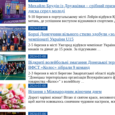
Михайло Брудін із Дружківки – срібний приз
диска серед молоді
9-10 березня в португальському місті Лейрія відбувся 
метань, де успішним виступом відзначився спортсмен До
2024-03-09
Борці Донеччини вільного стилю здобули «зо
чемпіонаті України U15
2-5 березня в місті Ужгород відбувся чемпіонат України
юнаків та дівчат до 15 років. За підсумками ...
2024-03-08
Відкриті волейбольні змагання Донецької тери
ВФСТ «Колос» зібрали 9 команд
2-3 березня в місті Берегове Закарпатської області від
“Донецька територіальна організація Всеукраїнського 
товариства «Колос»” з волейболу ...
2024-03-08
Вітання з Міжнародним жіночим днем
Дорогі чарівні жінки! Вітаю зі святом краси, весняног
щоб життя осяювалось сонячним чудовим настроєм, яск
2024-03-06