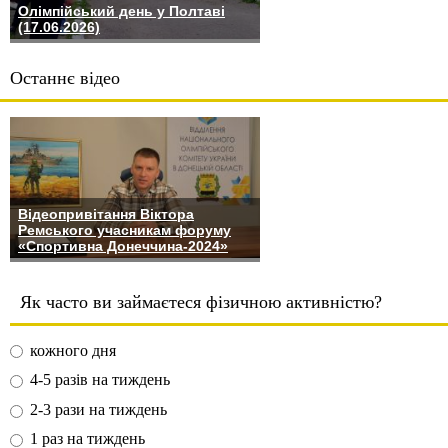
Олімпійський день у Полтаві
(17.06.2026)
Останнє відео
Відеопривітання Віктора
Ремського учасникам форуму
«Спортивна Донеччина-2024»
Як часто ви займаєтеся фізичною активністю?
кожного дня
4-5 разів на тиждень
2-3 рази на тиждень
1 раз на тиждень